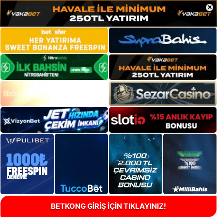
×
BETKONG GİRİŞ İÇİN TIKLAYINIZ!