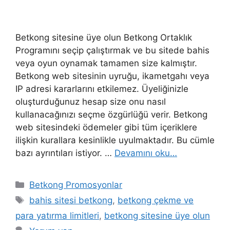
Betkong sitesine üye olun Betkong Ortaklık
Programını seçip çalıştırmak ve bu sitede bahis
veya oyun oynamak tamamen size kalmıştır.
Betkong web sitesinin uyruğu, ikametgahı veya
IP adresi kararlarını etkilemez. Üyeliğinizle
oluşturduğunuz hesap size onu nasıl
kullanacağınızı seçme özgürlüğü verir. Betkong
web sitesindeki ödemeler gibi tüm içeriklere
ilişkin kurallara kesinlikle uyulmaktadır. Bu cümle
bazı ayrıntıları istiyor. …
Devamını oku…
Kategoriler
Betkong Promosyonlar
Etiketler
bahis sitesi betkong
,
betkong çekme ve
para yatırma limitleri
,
betkong sitesine üye olun