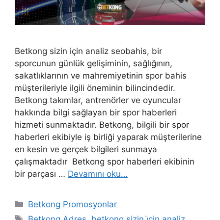
Betkong sizin için analiz seobahis, bir
sporcunun günlük gelişiminin, sağlığının,
sakatlıklarının ve mahremiyetinin spor bahis
müşterileriyle ilgili öneminin bilincindedir.
Betkong takımlar, antrenörler ve oyuncular
hakkında bilgi sağlayan bir spor haberleri
hizmeti sunmaktadır. Betkong, bilgili bir spor
haberleri ekibiyle iş birliği yaparak müşterilerine
en kesin ve gerçek bilgileri sunmaya
çalışmaktadır Betkong spor haberleri ekibinin
bir parçası …
Devamını oku…
Kategoriler
Betkong Promosyonlar
Etiketler
Betkong Adres
,
betkong sizin i̇çin analiz
,