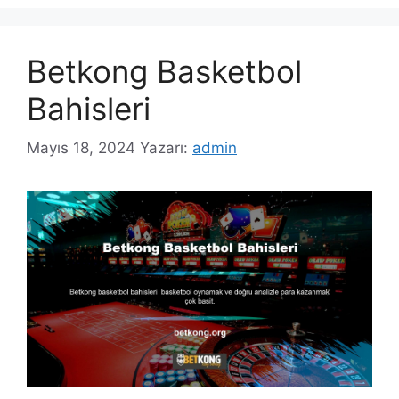
Betkong Basketbol
Bahisleri
Mayıs 18, 2024
Yazarı:
admin