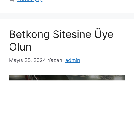
Betkong Sitesine Üye
Olun
Mayıs 25, 2024
Yazarı:
admin