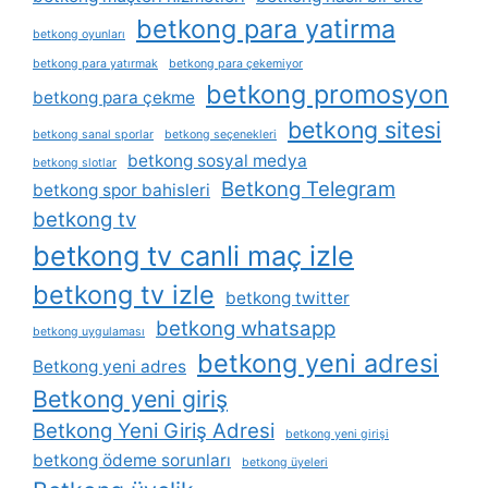
betkong para yatirma
betkong oyunları
betkong para yatırmak
betkong para çekemiyor
betkong promosyon
betkong para çekme
betkong sitesi
betkong sanal sporlar
betkong seçenekleri
betkong sosyal medya
betkong slotlar
Betkong Telegram
betkong spor bahisleri
betkong tv
betkong tv canli maç izle
betkong tv izle
betkong twitter
betkong whatsapp
betkong uygulaması
betkong yeni adresi
Betkong yeni adres
Betkong yeni giriş
Betkong Yeni Giriş Adresi
betkong yeni girişi
betkong ödeme sorunları
betkong üyeleri