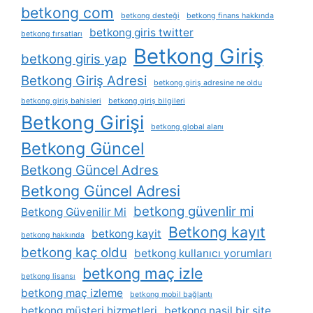
betkong com
betkong desteği
betkong finans hakkında
betkong giris twitter
betkong fırsatları
Betkong Giriş
betkong giris yap
Betkong Giriş Adresi
betkong giriş adresine ne oldu
betkong giriş bahisleri
betkong giriş bilgileri
Betkong Girişi
betkong global alanı
Betkong Güncel
Betkong Güncel Adres
Betkong Güncel Adresi
betkong güvenlir mi
Betkong Güvenilir Mi
Betkong kayıt
betkong kayit
betkong hakkında
betkong kaç oldu
betkong kullanıcı yorumları
betkong maç izle
betkong lisansı
betkong maç izleme
betkong mobil bağlantı
betkong müşteri hizmetleri
betkong nasil bir site