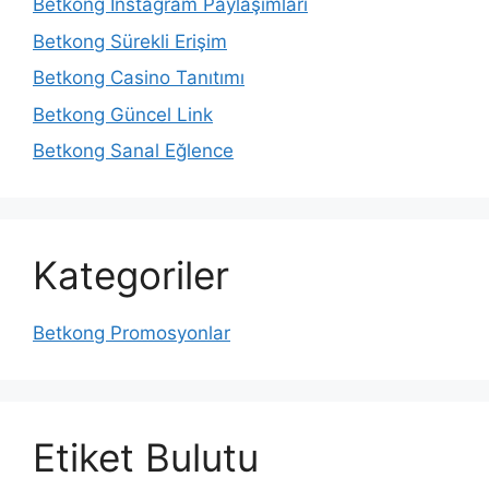
Betkong İnstagram Paylaşımları
Betkong Sürekli Erişim
Betkong Casino Tanıtımı
Betkong Güncel Link
Betkong Sanal Eğlence
Kategoriler
Betkong Promosyonlar
Etiket Bulutu