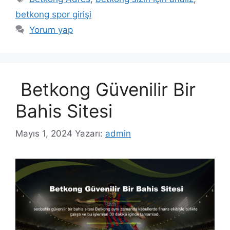
betkong spor girişi
Yorum yap
Betkong Güvenilir Bir
Bahis Sitesi
Mayıs 1, 2024
Yazarı:
admin