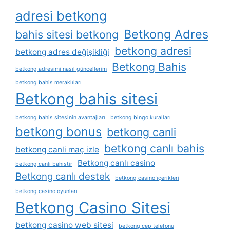
adresi betkong
Betkong Adres
bahis sitesi betkong
betkong adresi
betkong adres değişikliği
Betkong Bahis
betkong adresimi nasıl güncellerim
betkong bahis meraklıları
Betkong bahis sitesi
betkong bahis sitesinin avantajları
betkong bingo kuralları
betkong bonus
betkong canli
betkong canlı bahis
betkong canli maç izle
Betkong canlı casino
betkong canlı bahistir
Betkong canlı destek
betkong casino i̇çerikleri
betkong casino oyunları
Betkong Casino Sitesi
betkong casino web sitesi
betkong cep telefonu