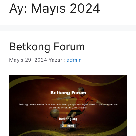
Ay:
Mayıs 2024
Betkong Forum
Mayıs 29, 2024
Yazarı:
admin