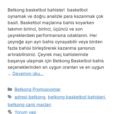
Betkong basketbol bahisleri basketbol
oynamak ve doğru analizle para kazanmak çok
basit. Basketbol maçlarına bahis koyarken
takımın birinci, birinci, üçüncü ve son
çeyreklerdeki performansına odaklanın. Her
çeyreğe ayrı ayrı bahis oynayabilir veya birden
fazla bahisi birleştirerek kazanma şansınızı
artırabilirsiniz. Çeyrek maç bahislerinde
başarıya ulaşmak için Betkong Basketbol bahis
seçeneklerinden en uygun oranları ve en uygun
…
Devamını oku…
Kategoriler
Betkong Promosyonlar
Etiketler
adresi betkong
,
betkong basketbol bahisleri
,
betkong canlı maçları
Yorum yap