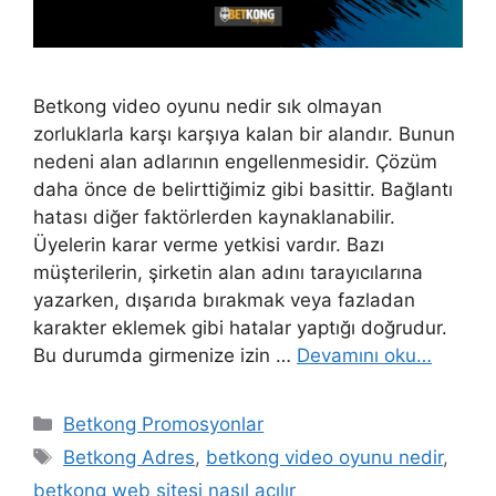
Betkong video oyunu nedir sık olmayan
zorluklarla karşı karşıya kalan bir alandır. Bunun
nedeni alan adlarının engellenmesidir. Çözüm
daha önce de belirttiğimiz gibi basittir. Bağlantı
hatası diğer faktörlerden kaynaklanabilir.
Üyelerin karar verme yetkisi vardır. Bazı
müşterilerin, şirketin alan adını tarayıcılarına
yazarken, dışarıda bırakmak veya fazladan
karakter eklemek gibi hatalar yaptığı doğrudur.
Bu durumda girmenize izin …
Devamını oku…
Kategoriler
Betkong Promosyonlar
Etiketler
Betkong Adres
,
betkong video oyunu nedir
,
betkong web sitesi nasıl açılır