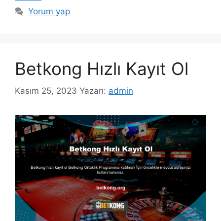
Yorum yap
Betkong Hızlı Kayıt Ol
Kasım 25, 2023
Yazarı:
admin