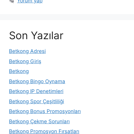
Yorum yap
Son Yazılar
Betkong Adresi
Betkong Giriş
Betkong
Betkong Bingo Oynama
Betkong IP Denetimleri
Betkong Spor Çeşitliliği
Betkong Bonus Promosyonları
Betkong Çekme Sorunları
Betkong Promosyon Fırsatları