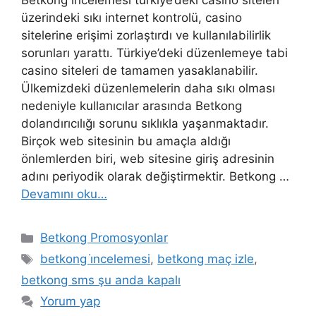
Betkong i̇ncelemesi türkiye’deki casino siteleri
üzerindeki sıkı internet kontrolü, casino
sitelerine erişimi zorlaştırdı ve kullanılabilirlik
sorunları yarattı. Türkiye’deki düzenlemeye tabi
casino siteleri de tamamen yasaklanabilir.
Ülkemizdeki düzenlemelerin daha sıkı olması
nedeniyle kullanıcılar arasında Betkong
dolandırıcılığı sorunu sıklıkla yaşanmaktadır.
Birçok web sitesinin bu amaçla aldığı
önlemlerden biri, web sitesine giriş adresinin
adını periyodik olarak değiştirmektir. Betkong …
Devamını oku…
Kategoriler
Betkong Promosyonlar
Etiketler
betkong i̇ncelemesi
,
betkong maç izle
,
betkong sms şu anda kapalı
Yorum yap