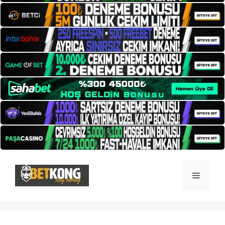
İçeriğe
atla
Menü