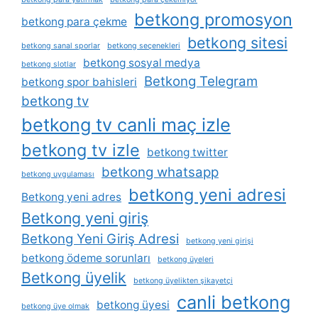
betkong promosyon
betkong para çekme
betkong sitesi
betkong sanal sporlar
betkong seçenekleri
betkong sosyal medya
betkong slotlar
Betkong Telegram
betkong spor bahisleri
betkong tv
betkong tv canli maç izle
betkong tv izle
betkong twitter
betkong whatsapp
betkong uygulaması
betkong yeni adresi
Betkong yeni adres
Betkong yeni giriş
Betkong Yeni Giriş Adresi
betkong yeni girişi
betkong ödeme sorunları
betkong üyeleri
Betkong üyelik
betkong üyelikten şikayetçi
canli betkong
betkong üyesi
betkong üye olmak