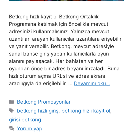
Betkong hızlı kayıt ol Betkong Ortaklık
Programına katılmak için öncelikle mevcut
adresinizi kullanmalısınız. Yalnızca mevcut
uzantıları arayan kullanıcılar uzantılara erişebilir
ve yanıt verebilir. Betkong, mevcut adresiyle
sanal bahse giriş yapan kullanıcılarla oyun
alanını paylaşacak. Her bahisten ve her
oyundan önce bir adres beyanı imzaladı. Buna
hızlı oturum açma URL’si ve adres ekranı
aracılığıyla da erişilebilir. …
Devamını oku…
Kategoriler
Betkong Promosyonlar
Etiketler
betkong hızlı giriş
,
betkong hızlı kayıt ol
,
girisi betkong
Yorum yap