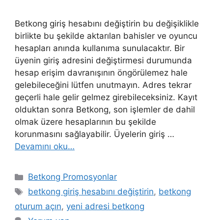
Betkong giriş hesabını değiştirin bu değişiklikle
birlikte bu şekilde aktarılan bahisler ve oyuncu
hesapları anında kullanıma sunulacaktır. Bir
üyenin giriş adresini değiştirmesi durumunda
hesap erişim davranışının öngörülemez hale
gelebileceğini lütfen unutmayın. Adres tekrar
geçerli hale gelir gelmez girebileceksiniz. Kayıt
olduktan sonra Betkong, son işlemler de dahil
olmak üzere hesaplarının bu şekilde
korunmasını sağlayabilir. Üyelerin giriş …
Devamını oku…
Kategoriler
Betkong Promosyonlar
Etiketler
betkong giriş hesabını değiştirin
,
betkong
oturum açın
,
yeni adresi betkong