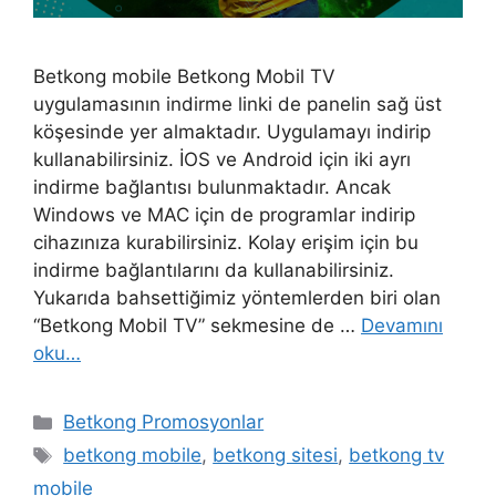
Betkong mobile Betkong Mobil TV
uygulamasının indirme linki de panelin sağ üst
köşesinde yer almaktadır. Uygulamayı indirip
kullanabilirsiniz. İOS ve Android için iki ayrı
indirme bağlantısı bulunmaktadır. Ancak
Windows ve MAC için de programlar indirip
cihazınıza kurabilirsiniz. Kolay erişim için bu
indirme bağlantılarını da kullanabilirsiniz.
Yukarıda bahsettiğimiz yöntemlerden biri olan
“Betkong Mobil TV” sekmesine de …
Devamını
oku…
Kategoriler
Betkong Promosyonlar
Etiketler
betkong mobile
,
betkong sitesi
,
betkong tv
mobile