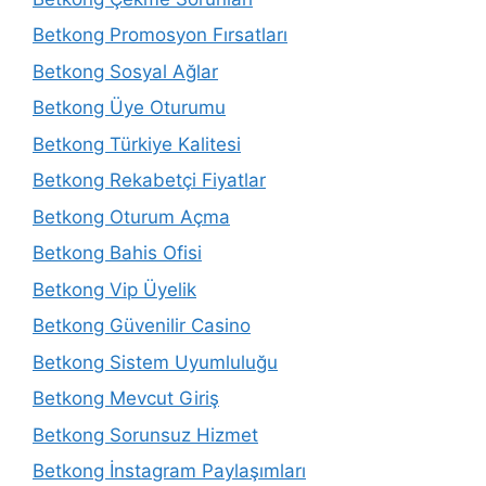
Betkong Promosyon Fırsatları
Betkong Sosyal Ağlar
Betkong Üye Oturumu
Betkong Türkiye Kalitesi
Betkong Rekabetçi Fiyatlar
Betkong Oturum Açma
Betkong Bahis Ofisi
Betkong Vip Üyelik
Betkong Güvenilir Casino
Betkong Sistem Uyumluluğu
Betkong Mevcut Giriş
Betkong Sorunsuz Hizmet
Betkong İnstagram Paylaşımları