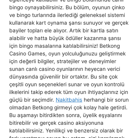
bingo oynayabilirsiniz. Bu bölüm, oyunun çinko
ve bingo turlarında ilerlediği geleneksel sistemi
kullanarak kart oynama şansı sunuyor ve gerçek
bayiler topları ele alıyor. Artık bir kartla satın
alabilir ve hatta büyük ödüller kazanma şansı
için bingo masalarına katılabilirsiniz! Betkong
Casino Games, oyun yolculuğunuzu geliştirmek
için değerli bilgiler, stratejiler ve deneyimler
sunan canlı casino oyunlarının heyecan verici
dünyasında güvenilir bir ortaktır. Bu site çok
çeşitli oyun seçenekleri sunar ve oyun kontrolü
ilkelerini takip ederek tüm oyun ihtiyaçlarınız için
güçlü bir seçimdir.
Nakitbahis
herhangi bir sorun
olmadan Betkong girmeyi çok kolay hale getirdi.
Bu aşamayı bitirdikten sonra, üyelik eşyalarını
bitirebilir ve gerçek casino aksiyonuna
katılabilirsiniz. Yenilikçi ve benzersiz olarak bir