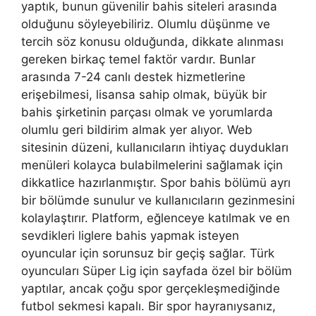
yaptık, bunun güvenilir bahis siteleri arasında
olduğunu söyleyebiliriz. Olumlu düşünme ve
tercih söz konusu olduğunda, dikkate alınması
gereken birkaç temel faktör vardır. Bunlar
arasında 7-24 canlı destek hizmetlerine
erişebilmesi, lisansa sahip olmak, büyük bir
bahis şirketinin parçası olmak ve yorumlarda
olumlu geri bildirim almak yer alıyor. Web
sitesinin düzeni, kullanıcıların ihtiyaç duydukları
menüleri kolayca bulabilmelerini sağlamak için
dikkatlice hazırlanmıştır. Spor bahis bölümü ayrı
bir bölümde sunulur ve kullanıcıların gezinmesini
kolaylaştırır. Platform, eğlenceye katılmak ve en
sevdikleri liglere bahis yapmak isteyen
oyuncular için sorunsuz bir geçiş sağlar. Türk
oyuncuları Süper Lig için sayfada özel bir bölüm
yaptılar, ancak çoğu spor gerçekleşmediğinde
futbol sekmesi kapalı. Bir spor hayranıysanız,