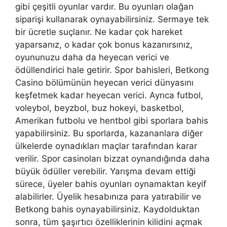
gibi çeşitli oyunlar vardır. Bu oyunları olağan
siparişi kullanarak oynayabilirsiniz. Sermaye tek
bir ücretle suçlanır. Ne kadar çok hareket
yaparsanız, o kadar çok bonus kazanırsınız,
oyununuzu daha da heyecan verici ve
ödüllendirici hale getirir. Spor bahisleri, Betkong
Casino bölümünün heyecan verici dünyasını
keşfetmek kadar heyecan verici. Ayrıca futbol,
voleybol, beyzbol, buz hokeyi, basketbol,
Amerikan futbolu ve hentbol gibi sporlara bahis
yapabilirsiniz. Bu sporlarda, kazananlara diğer
ülkelerde oynadıkları maçlar tarafından karar
verilir. Spor casinoları bizzat oynandığında daha
büyük ödüller verebilir. Yarışma devam ettiği
sürece, üyeler bahis oyunları oynamaktan keyif
alabilirler. Üyelik hesabınıza para yatırabilir ve
Betkong bahis oynayabilirsiniz. Kaydolduktan
sonra, tüm şaşırtıcı özelliklerinin kilidini açmak