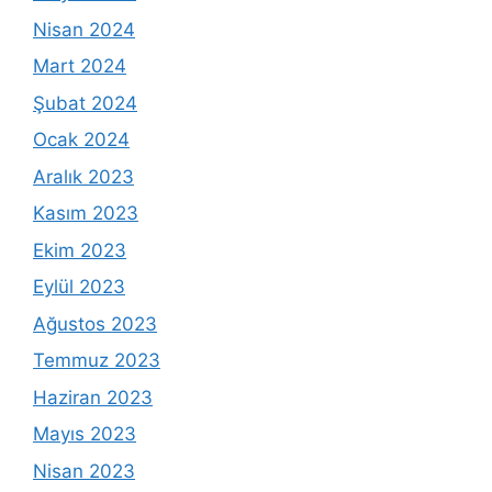
Nisan 2024
Mart 2024
Şubat 2024
Ocak 2024
Aralık 2023
Kasım 2023
Ekim 2023
Eylül 2023
Ağustos 2023
Temmuz 2023
Haziran 2023
Mayıs 2023
Nisan 2023