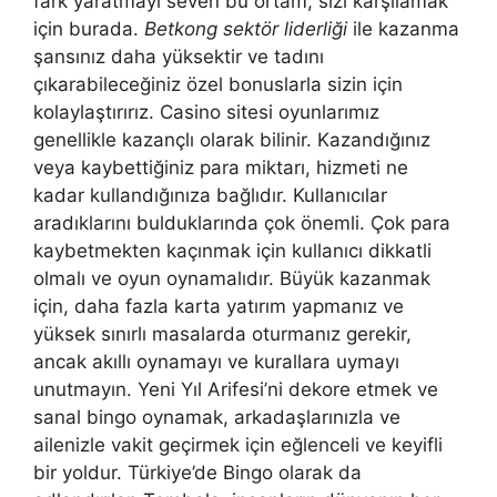
fark yaratmayı seven bu ortam, sizi karşılamak
için burada.
Betkong sektör liderliği
ile kazanma
şansınız daha yüksektir ve tadını
çıkarabileceğiniz özel bonuslarla sizin için
kolaylaştırırız. Casino sitesi oyunlarımız
genellikle kazançlı olarak bilinir. Kazandığınız
veya kaybettiğiniz para miktarı, hizmeti ne
kadar kullandığınıza bağlıdır. Kullanıcılar
aradıklarını bulduklarında çok önemli. Çok para
kaybetmekten kaçınmak için kullanıcı dikkatli
olmalı ve oyun oynamalıdır. Büyük kazanmak
için, daha fazla karta yatırım yapmanız ve
yüksek sınırlı masalarda oturmanız gerekir,
ancak akıllı oynamayı ve kurallara uymayı
unutmayın. Yeni Yıl Arifesi’ni dekore etmek ve
sanal bingo oynamak, arkadaşlarınızla ve
ailenizle vakit geçirmek için eğlenceli ve keyifli
bir yoldur. Türkiye’de Bingo olarak da