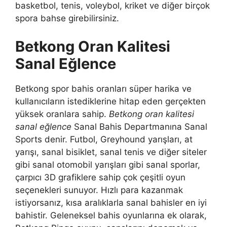
basketbol, tenis, voleybol, kriket ve diğer birçok
spora bahse girebilirsiniz.
Betkong Oran Kalitesi
Sanal Eğlence
Betkong spor bahis oranları süper harika ve
kullanıcıların istediklerine hitap eden gerçekten
yüksek oranlara sahip.
Betkong oran kalitesi
sanal eğlence
Sanal Bahis Departmanına Sanal
Sports denir. Futbol, Greyhound yarışları, at
yarışı, sanal bisiklet, sanal tenis ve diğer siteler
gibi sanal otomobil yarışları gibi sanal sporlar,
çarpıcı 3D grafiklere sahip çok çeşitli oyun
seçenekleri sunuyor. Hızlı para kazanmak
istiyorsanız, kısa aralıklarla sanal bahisler en iyi
bahistir. Geleneksel bahis oyunlarına ek olarak,