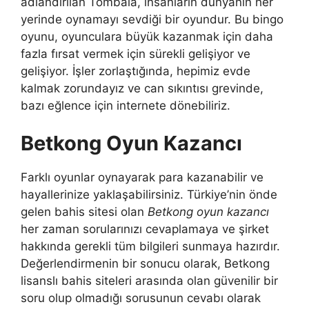
adlandırılan Tombala, insanların dünyanın her
yerinde oynamayı sevdiği bir oyundur. Bu bingo
oyunu, oyunculara büyük kazanmak için daha
fazla fırsat vermek için sürekli gelişiyor ve
gelişiyor. İşler zorlaştığında, hepimiz evde
kalmak zorundayız ve can sıkıntısı grevinde,
bazı eğlence için internete dönebiliriz.
Betkong Oyun Kazancı
Farklı oyunlar oynayarak para kazanabilir ve
hayallerinize yaklaşabilirsiniz. Türkiye’nin önde
gelen bahis sitesi olan
Betkong oyun kazancı
her zaman sorularınızı cevaplamaya ve şirket
hakkında gerekli tüm bilgileri sunmaya hazırdır.
Değerlendirmenin bir sonucu olarak, Betkong
lisanslı bahis siteleri arasında olan güvenilir bir
soru olup olmadığı sorusunun cevabı olarak