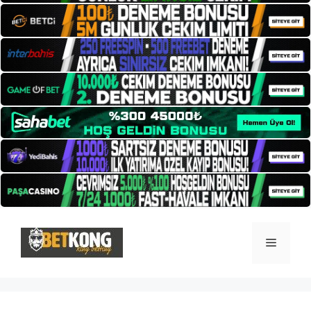
İçeriğe
atla
Menü