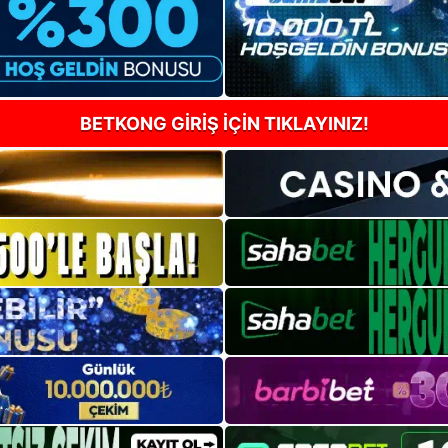
BETKONG GİRİŞ İÇİN TIKLAYINIZ!