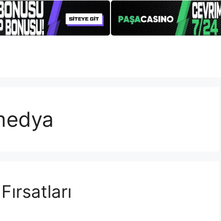
medya
ırsatları