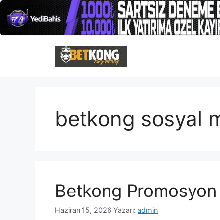
İçeriğe
atla
betkong sosyal 
Betkong Promosyon F
Haziran 15, 2026
Yazarı:
admin