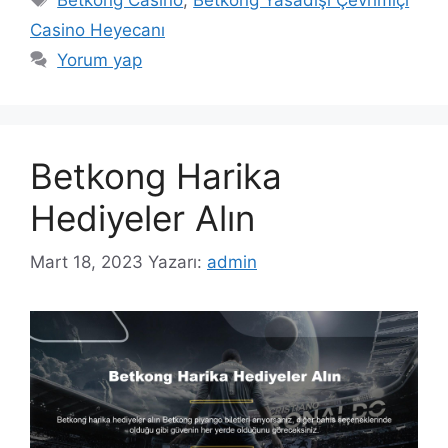
Casino Heyecanı
Yorum yap
Betkong Harika
Hediyeler Alın
Mart 18, 2023
Yazarı:
admin