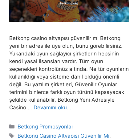
Betkong casino altyapısı güvenilir mi Betkong
yeni bir adres ile üye olun, bunu görebilirsiniz.
Yukarıdaki oyun sağlayıcı şirketlerin hepsinin
kendi yasal lisansları vardır. Tüm oyun
seçenekleri kontrolünüz altında. Ne tür oyunların
kullanıldığı veya sisteme dahil olduğu önemli
değil. Bu yazılım şirketleri, Güvenilir Oyunlar
terimini binlerce farklı oyun türünü kapsayacak
şekilde kullanabilir. Betkong Yeni Adresiyle
Casino …
Devamını oku…
Kategoriler
Betkong Promosyonlar
Etiketler
Betkong Casino Altyapısı Güvenilir Mi
,