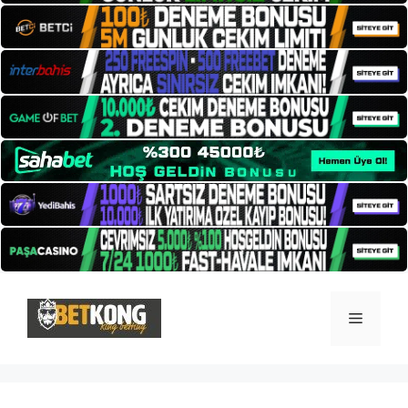
İçeriğe
atla
Menü