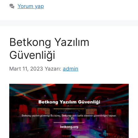
Yorum yap
Betkong Yazılım
Güvenliği
Mart 11, 2023
Yazarı:
admin