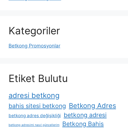
Kategoriler
Betkong Promosyonlar
Etiket Bulutu
adresi betkong
Betkong Adres
bahis sitesi betkong
betkong adresi
betkong adres değişikliği
Betkong Bahis
betkong adresimi nasıl güncellerim