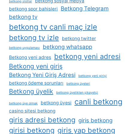
betkong sosyal medya
betkong slotlar
Betkong Telegram
betkong spor bahisleri
betkong tv
betkong tv canli maç izle
betkong tv izle
betkong twitter
betkong whatsapp
betkong uygulaması
betkong yeni adresi
Betkong yeni adres
Betkong yeni giriş
Betkong Yeni Giriş Adresi
betkong yeni girişi
betkong ödeme sorunları
betkong üyeleri
Betkong üyelik
betkong üyelikten şikayetçi
canli betkong
betkong üyesi
betkong üye olmak
casino sitesi betkong
giris adresi betkong
giris betkong
girisi betkong
giris yap betkong