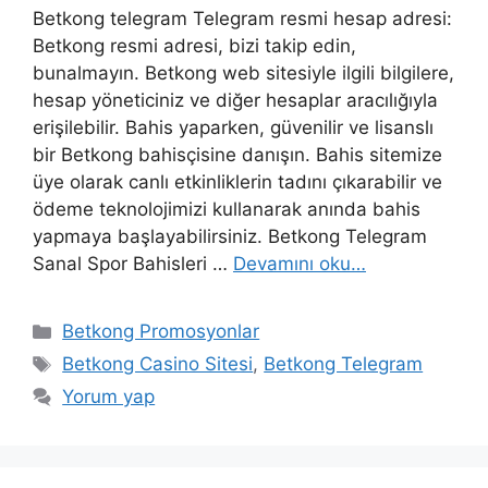
Betkong telegram Telegram resmi hesap adresi:
Betkong resmi adresi, bizi takip edin,
bunalmayın. Betkong web sitesiyle ilgili bilgilere,
hesap yöneticiniz ve diğer hesaplar aracılığıyla
erişilebilir. Bahis yaparken, güvenilir ve lisanslı
bir Betkong bahisçisine danışın. Bahis sitemize
üye olarak canlı etkinliklerin tadını çıkarabilir ve
ödeme teknolojimizi kullanarak anında bahis
yapmaya başlayabilirsiniz. Betkong Telegram
Sanal Spor Bahisleri …
Devamını oku…
Kategoriler
Betkong Promosyonlar
Etiketler
Betkong Casino Sitesi
,
Betkong Telegram
Yorum yap