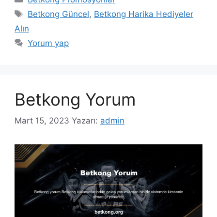
Etiketler
Betkong Güncel
,
Betkong Harika Hediyeler
Alın
Yorum yap
Betkong Yorum
Mart 15, 2023
Yazarı:
admin