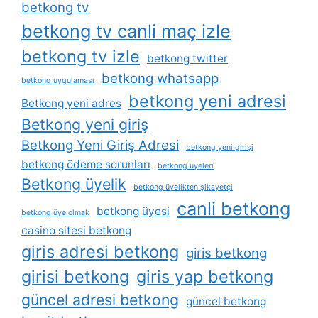
betkong tv
betkong tv canli maç izle
betkong tv izle
betkong twitter
betkong whatsapp
betkong uygulaması
betkong yeni adresi
Betkong yeni adres
Betkong yeni giriş
Betkong Yeni Giriş Adresi
betkong yeni girişi
betkong ödeme sorunları
betkong üyeleri
Betkong üyelik
betkong üyelikten şikayetçi
canli betkong
betkong üyesi
betkong üye olmak
casino sitesi betkong
giris adresi betkong
giris betkong
girisi betkong
giris yap betkong
güncel adresi betkong
güncel betkong