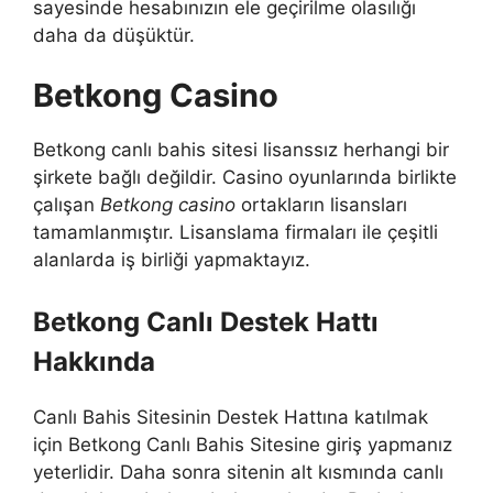
sayesinde hesabınızın ele geçirilme olasılığı
daha da düşüktür.
Betkong Casino
Betkong canlı bahis sitesi lisanssız herhangi bir
şirkete bağlı değildir. Casino oyunlarında birlikte
çalışan
Betkong casino
ortakların lisansları
tamamlanmıştır. Lisanslama firmaları ile çeşitli
alanlarda iş birliği yapmaktayız.
Betkong Canlı Destek Hattı
Hakkında
Canlı Bahis Sitesinin Destek Hattına katılmak
için Betkong Canlı Bahis Sitesine giriş yapmanız
yeterlidir. Daha sonra sitenin alt kısmında canlı