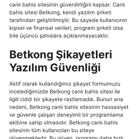
canlı bahis sitesinin güvenilirliğini kapsar. Canlı
bahis sitesi Betkong, kendi yazılım şirketi
tarafından geliştirilmiştir. Bu sayede kullanıcının
kişisel ve finansal verileri, program şirketi olsa
bile üçüncü şahıslara açıklanmayacaktır.
Betkong Şikayetleri
Yazılım Güvenliği
Aktif olarak kullandığımız şikayet formumuzu
incelediğimizde Betkong canlı bahis sitesi ile
ilgili ciddi bir şikayete rastlamadık. Bunun ana
nedeni, Betkong canlı bahis sitesinin hassasiyet
ve güvenle çalışan deneyimli bir programlama
ekibine sahip olmasıdır. Betkong canlı bahis
sitesinin tüm kullanıcıları bu siteye
güvenmektedir. Bu güven, programı daha hızlı