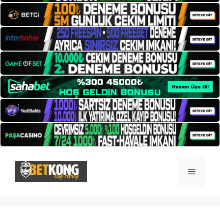
İçeriğe
atla
Menü