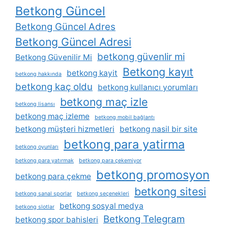
Betkong Güncel
Betkong Güncel Adres
Betkong Güncel Adresi
betkong güvenlir mi
Betkong Güvenilir Mi
Betkong kayıt
betkong kayit
betkong hakkında
betkong kaç oldu
betkong kullanıcı yorumları
betkong maç izle
betkong lisansı
betkong maç izleme
betkong mobil bağlantı
betkong müşteri hizmetleri
betkong nasil bir site
betkong para yatirma
betkong oyunları
betkong para yatırmak
betkong para çekemiyor
betkong promosyon
betkong para çekme
betkong sitesi
betkong sanal sporlar
betkong seçenekleri
betkong sosyal medya
betkong slotlar
Betkong Telegram
betkong spor bahisleri