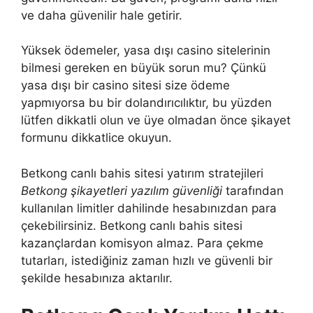
ve daha güvenilir hale getirir.
Yüksek ödemeler, yasa dışı casino sitelerinin
bilmesi gereken en büyük sorun mu? Çünkü
yasa dışı bir casino sitesi size ödeme
yapmıyorsa bu bir dolandırıcılıktır, bu yüzden
lütfen dikkatli olun ve üye olmadan önce şikayet
formunu dikkatlice okuyun.
Betkong canlı bahis sitesi yatırım stratejileri
Betkong şikayetleri yazılım güvenliği
tarafından
kullanılan limitler dahilinde hesabınızdan para
çekebilirsiniz. Betkong canlı bahis sitesi
kazançlardan komisyon almaz. Para çekme
tutarları, istediğiniz zaman hızlı ve güvenli bir
şekilde hesabınıza aktarılır.