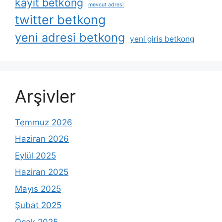
kayit betkong
mevcut adresi
twitter betkong
yeni adresi betkong
yeni giris betkong
Arşivler
Temmuz 2026
Haziran 2026
Eylül 2025
Haziran 2025
Mayıs 2025
Şubat 2025
Ocak 2025