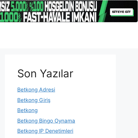
Son Yazılar
Betkong Adresi
Betkong Giriş
Betkong
Betkong Bingo Oynama
Betkong IP Denetimleri