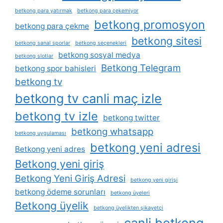
betkong para yatırmak
betkong para çekemiyor
betkong promosyon
betkong para çekme
betkong sitesi
betkong sanal sporlar
betkong seçenekleri
betkong sosyal medya
betkong slotlar
Betkong Telegram
betkong spor bahisleri
betkong tv
betkong tv canli maç izle
betkong tv izle
betkong twitter
betkong whatsapp
betkong uygulaması
betkong yeni adresi
Betkong yeni adres
Betkong yeni giriş
Betkong Yeni Giriş Adresi
betkong yeni girişi
betkong ödeme sorunları
betkong üyeleri
Betkong üyelik
betkong üyelikten şikayetçi
canli betkong