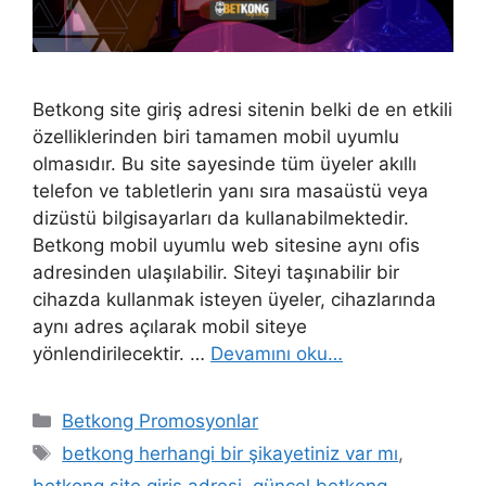
Betkong site giriş adresi sitenin belki de en etkili
özelliklerinden biri tamamen mobil uyumlu
olmasıdır. Bu site sayesinde tüm üyeler akıllı
telefon ve tabletlerin yanı sıra masaüstü veya
dizüstü bilgisayarları da kullanabilmektedir.
Betkong mobil uyumlu web sitesine aynı ofis
adresinden ulaşılabilir. Siteyi taşınabilir bir
cihazda kullanmak isteyen üyeler, cihazlarında
aynı adres açılarak mobil siteye
yönlendirilecektir. …
Devamını oku…
Kategoriler
Betkong Promosyonlar
Etiketler
betkong herhangi bir şikayetiniz var mı
,