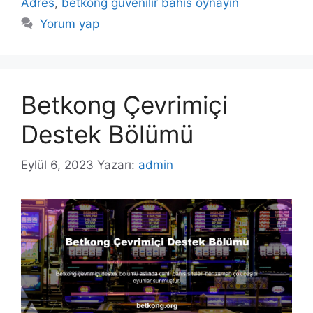
Adres
,
betkong güvenilir bahis oynayın
Yorum yap
Betkong Çevrimiçi
Destek Bölümü
Eylül 6, 2023
Yazarı:
admin