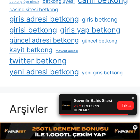
betkong üyesi
betkong üye olmak
casino sitesi betkong
giris adresi betkong
giris betkong
girisi betkong
giris yap betkong
güncel adresi betkong
güncel betkong
kayit betkong
mevcut adresi
twitter betkong
yeni adresi betkong
yeni giris betkong
Arşivler
Temmuz 2026
×
Haziran 2026