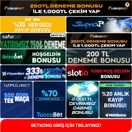
×
BETKONG GİRİŞ İÇİN TIKLAYINIZ!