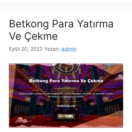
Betkong Para Yatırma
Ve Çekme
Eylül 20, 2023
Yazarı:
admin