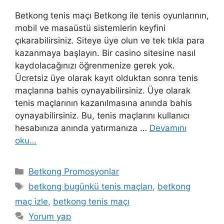
Betkong tenis maçı Betkong ile tenis oyunlarının,
mobil ve masaüstü sistemlerin keyfini
çıkarabilirsiniz. Siteye üye olun ve tek tıkla para
kazanmaya başlayın. Bir casino sitesine nasıl
kaydolacağınızı öğrenmenize gerek yok.
Ücretsiz üye olarak kayıt olduktan sonra tenis
maçlarına bahis oynayabilirsiniz. Üye olarak
tenis maçlarının kazanılmasına anında bahis
oynayabilirsiniz. Bu, tenis maçlarını kullanıcı
hesabınıza anında yatırmanıza …
Devamını
oku…
Kategoriler
Betkong Promosyonlar
Etiketler
betkong bugünkü tenis maçları
,
betkong
maç izle
,
betkong tenis maçı
Yorum yap