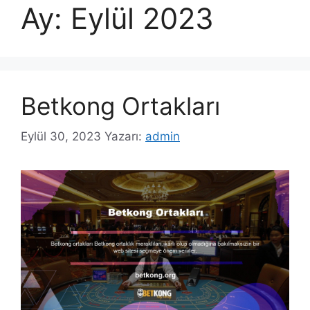
Ay:
Eylül 2023
Betkong Ortakları
Eylül 30, 2023
Yazarı:
admin