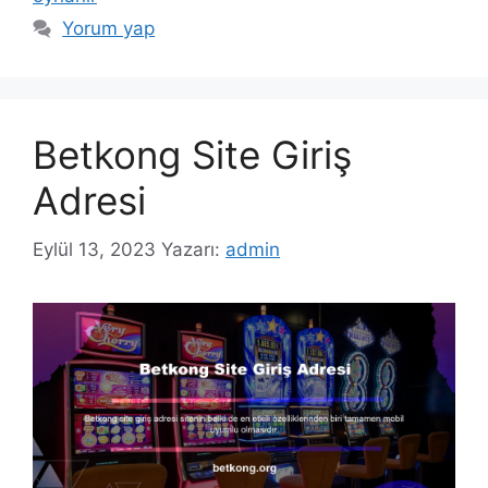
Yorum yap
Betkong Site Giriş
Adresi
Eylül 13, 2023
Yazarı:
admin