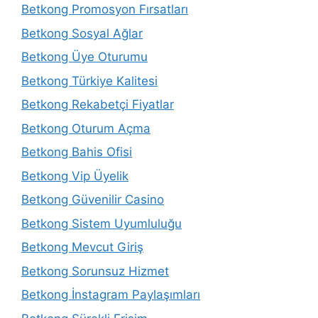
Betkong Promosyon Fırsatları
Betkong Sosyal Ağlar
Betkong Üye Oturumu
Betkong Türkiye Kalitesi
Betkong Rekabetçi Fiyatlar
Betkong Oturum Açma
Betkong Bahis Ofisi
Betkong Vip Üyelik
Betkong Güvenilir Casino
Betkong Sistem Uyumluluğu
Betkong Mevcut Giriş
Betkong Sorunsuz Hizmet
Betkong İnstagram Paylaşımları