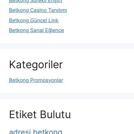
Betkong Sürekli Erişim
Betkong Casino Tanıtımı
Betkong Güncel Link
Betkong Sanal Eğlence
Kategoriler
Betkong Promosyonlar
Etiket Bulutu
adresi betkong