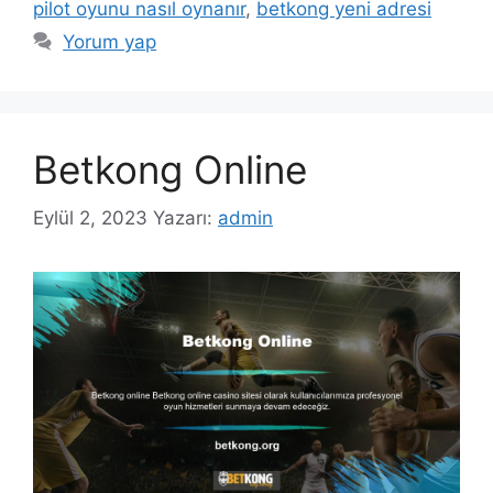
pilot oyunu nasıl oynanır
,
betkong yeni adresi
Yorum yap
Betkong Online
Eylül 2, 2023
Yazarı:
admin