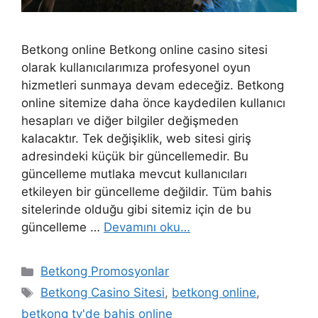
Betkong online Betkong online casino sitesi
olarak kullanıcılarımıza profesyonel oyun
hizmetleri sunmaya devam edeceğiz. Betkong
online sitemize daha önce kaydedilen kullanıcı
hesapları ve diğer bilgiler değişmeden
kalacaktır. Tek değişiklik, web sitesi giriş
adresindeki küçük bir güncellemedir. Bu
güncelleme mutlaka mevcut kullanıcıları
etkileyen bir güncelleme değildir. Tüm bahis
sitelerinde olduğu gibi sitemiz için de bu
güncelleme …
Devamını oku…
Kategoriler
Betkong Promosyonlar
Etiketler
Betkong Casino Sitesi
,
betkong online
,
betkong tv'de bahis online