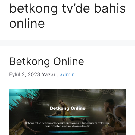
betkong tv’de bahis
online
Betkong Online
Eylül 2, 2023
Yazarı:
admin