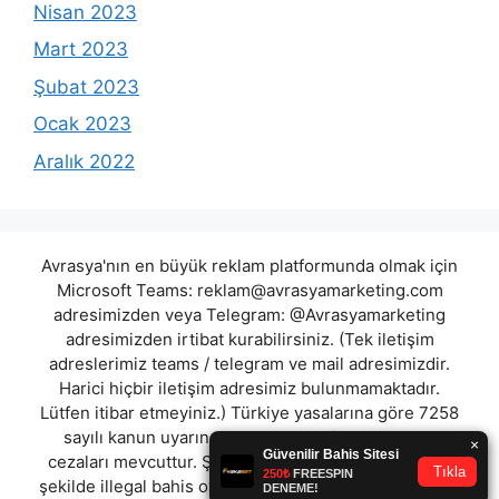
Nisan 2023
Mart 2023
Şubat 2023
Ocak 2023
Aralık 2022
Avrasya'nın en büyük reklam platformunda olmak için
Microsoft Teams:
reklam@avrasyamarketing.com
adresimizden veya Telegram: @Avrasyamarketing
adresimizden irtibat kurabilirsiniz. (Tek iletişim
adreslerimiz teams / telegram ve mail adresimizdir.
Harici hiçbir iletişim adresimiz bulunmamaktadır.
Lütfen itibar etmeyiniz.) Türkiye yasalarına göre 7258
sayılı kanun uyarınca yasa dışı bahis oynamanın
cezaları mevcuttur. Şu an bulunduğunuz site hiç bir
şekilde illegal bahis oyunları oynatmıyor ve oynamaya