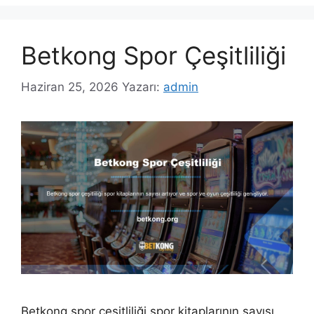
Betkong Spor Çeşitliliği
Haziran 25, 2026
Yazarı:
admin
Betkong spor çeşitliliği spor kitaplarının sayısı