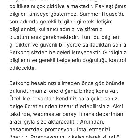
politikasını çok ciddiye almaktadır. Paylaştığınız
bilgileri kimseye göstermez. Summer House’da
son adımda gerekli bilgileri girerek iletişim
bilgilerinizi, kullanıcı adınızı ve şifrenizi
oluşturmanız gerekmektedir. Tüm bu bilgileri
girdikten ve güvenli bir yerde sakladıktan sonra
Betkong sizden belgeleri isteyecektir. Girdiğiniz
bilgilerin ve gerekli belgelerin doğruluğu kontrol
edilecektir.
Betkong hesabınızı silmeden önce göz önünde
bulundurmanızı önerdiğimiz birkaç konu var.
Özellikle hesaptan kendiniz para çekerseniz,
belge ücretlerinden tasarruf edebilirsiniz. Aksi
takdirde, webmaster parayı finans departmanı
aracılığıyla size aktaracaktır. Ardından,
hesabınızdaki promosyonu iptal etmenizi
öneririz. Promosyonunuz kalıcı olarak silindiği