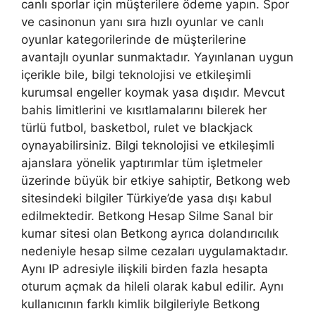
canlı sporlar için müşterilere ödeme yapın. Spor
ve casinonun yanı sıra hızlı oyunlar ve canlı
oyunlar kategorilerinde de müşterilerine
avantajlı oyunlar sunmaktadır. Yayınlanan uygun
içerikle bile, bilgi teknolojisi ve etkileşimli
kurumsal engeller koymak yasa dışıdır. Mevcut
bahis limitlerini ve kısıtlamalarını bilerek her
türlü futbol, basketbol, rulet ve blackjack
oynayabilirsiniz. Bilgi teknolojisi ve etkileşimli
ajanslara yönelik yaptırımlar tüm işletmeler
üzerinde büyük bir etkiye sahiptir, Betkong web
sitesindeki bilgiler Türkiye’de yasa dışı kabul
edilmektedir. Betkong Hesap Silme Sanal bir
kumar sitesi olan Betkong ayrıca dolandırıcılık
nedeniyle hesap silme cezaları uygulamaktadır.
Aynı IP adresiyle ilişkili birden fazla hesapta
oturum açmak da hileli olarak kabul edilir. Aynı
kullanıcının farklı kimlik bilgileriyle Betkong