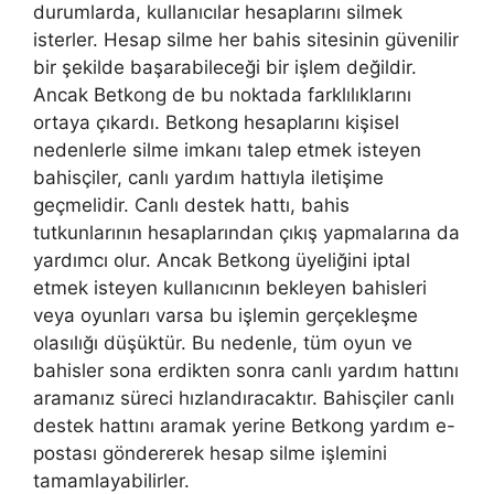
durumlarda, kullanıcılar hesaplarını silmek
isterler. Hesap silme her bahis sitesinin güvenilir
bir şekilde başarabileceği bir işlem değildir.
Ancak Betkong de bu noktada farklılıklarını
ortaya çıkardı. Betkong hesaplarını kişisel
nedenlerle silme imkanı talep etmek isteyen
bahisçiler, canlı yardım hattıyla iletişime
geçmelidir. Canlı destek hattı, bahis
tutkunlarının hesaplarından çıkış yapmalarına da
yardımcı olur. Ancak Betkong üyeliğini iptal
etmek isteyen kullanıcının bekleyen bahisleri
veya oyunları varsa bu işlemin gerçekleşme
olasılığı düşüktür. Bu nedenle, tüm oyun ve
bahisler sona erdikten sonra canlı yardım hattını
aramanız süreci hızlandıracaktır. Bahisçiler canlı
destek hattını aramak yerine Betkong yardım e-
postası göndererek hesap silme işlemini
tamamlayabilirler.