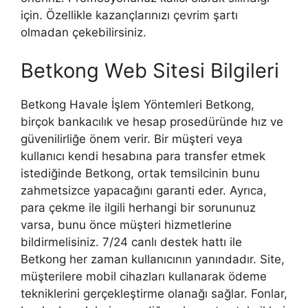
için. Özellikle kazançlarınızı çevrim şartı
olmadan çekebilirsiniz.
Betkong Web Sitesi Bilgileri
Betkong Havale İşlem Yöntemleri Betkong,
birçok bankacılık ve hesap prosedüründe hız ve
güvenilirliğe önem verir. Bir müşteri veya
kullanıcı kendi hesabına para transfer etmek
istediğinde Betkong, ortak temsilcinin bunu
zahmetsizce yapacağını garanti eder. Ayrıca,
para çekme ile ilgili herhangi bir sorununuz
varsa, bunu önce müşteri hizmetlerine
bildirmelisiniz. 7/24 canlı destek hattı ile
Betkong her zaman kullanıcının yanındadır. Site,
müşterilere mobil cihazları kullanarak ödeme
tekniklerini gerçekleştirme olanağı sağlar. Fonlar,