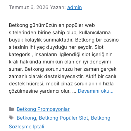
Temmuz 6, 2026
Yazarı:
admin
Betkong günümüzün en popüler web
sitelerinden birine sahip olup, kullanıcılarına
büyük kolaylık sunmaktadır. Betkong bir casino
sitesinin ihtiyaç duyduğu her şeydir. Slot
kategorisi, insanların ilgilendiği slot içeriğinin
kralı hakkında mümkün olan en iyi deneyimi
sunar. Betkong sorununuzu her zaman gerçek
zamanlı olarak destekleyecektir. Aktif bir canlı
destek hücresi, mobil cihaz sorunlarının hızla
çözülmesine yardımcı olur. …
Devamını oku…
Kategoriler
Betkong Promosyonlar
Etiketler
Betkong
,
Betkong Popüler Slot
,
Betkong
Sözleşme İptali