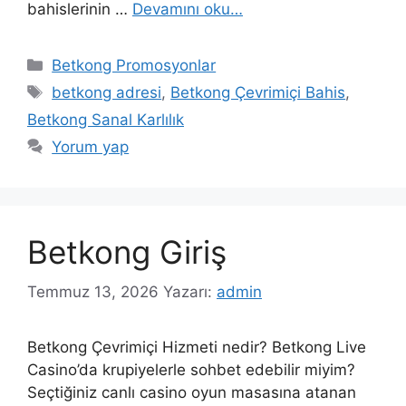
bahislerinin …
Devamını oku…
Kategoriler
Betkong Promosyonlar
Etiketler
betkong adresi
,
Betkong Çevrimiçi Bahis
,
Betkong Sanal Karlılık
Yorum yap
Betkong Giriş
Temmuz 13, 2026
Yazarı:
admin
Betkong Çevrimiçi Hizmeti nedir? Betkong Live
Casino’da krupiyelerle sohbet edebilir miyim?
Seçtiğiniz canlı casino oyun masasına atanan