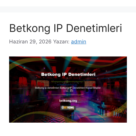
Betkong IP Denetimleri
Haziran 29, 2026
Yazarı:
admin