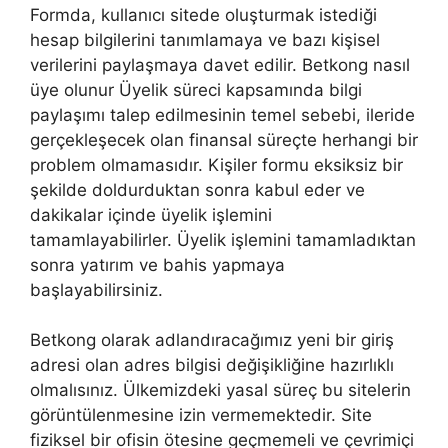
Formda, kullanıcı sitede oluşturmak istediği
hesap bilgilerini tanımlamaya ve bazı kişisel
verilerini paylaşmaya davet edilir. Betkong nasıl
üye olunur Üyelik süreci kapsamında bilgi
paylaşımı talep edilmesinin temel sebebi, ileride
gerçekleşecek olan finansal süreçte herhangi bir
problem olmamasıdır. Kişiler formu eksiksiz bir
şekilde doldurduktan sonra kabul eder ve
dakikalar içinde üyelik işlemini
tamamlayabilirler. Üyelik işlemini tamamladıktan
sonra yatırım ve bahis yapmaya
başlayabilirsiniz.
Betkong olarak adlandıracağımız yeni bir giriş
adresi olan adres bilgisi değişikliğine hazırlıklı
olmalısınız. Ülkemizdeki yasal süreç bu sitelerin
görüntülenmesine izin vermemektedir. Site
fiziksel bir ofisin ötesine geçmemeli ve çevrimiçi