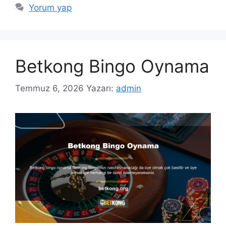
Yorum yap
Betkong Bingo Oynama
Temmuz 6, 2026
Yazarı:
admin