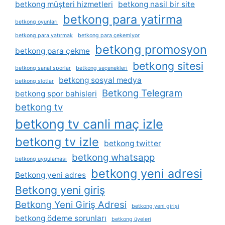
betkong müşteri hizmetleri
betkong nasil bir site
betkong para yatirma
betkong oyunları
betkong para yatırmak
betkong para çekemiyor
betkong promosyon
betkong para çekme
betkong sitesi
betkong sanal sporlar
betkong seçenekleri
betkong sosyal medya
betkong slotlar
Betkong Telegram
betkong spor bahisleri
betkong tv
betkong tv canli maç izle
betkong tv izle
betkong twitter
betkong whatsapp
betkong uygulaması
betkong yeni adresi
Betkong yeni adres
Betkong yeni giriş
Betkong Yeni Giriş Adresi
betkong yeni girişi
betkong ödeme sorunları
betkong üyeleri