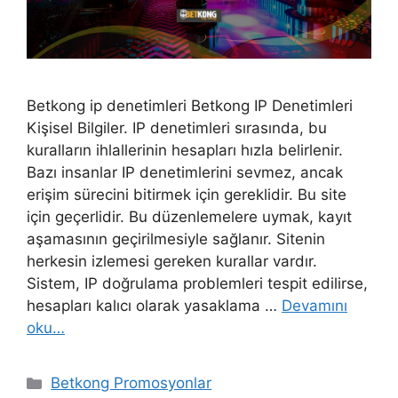
Betkong ip denetimleri Betkong IP Denetimleri
Kişisel Bilgiler. IP denetimleri sırasında, bu
kuralların ihlallerinin hesapları hızla belirlenir.
Bazı insanlar IP denetimlerini sevmez, ancak
erişim sürecini bitirmek için gereklidir. Bu site
için geçerlidir. Bu düzenlemelere uymak, kayıt
aşamasının geçirilmesiyle sağlanır. Sitenin
herkesin izlemesi gereken kurallar vardır.
Sistem, IP doğrulama problemleri tespit edilirse,
hesapları kalıcı olarak yasaklama …
Devamını
oku…
Kategoriler
Betkong Promosyonlar