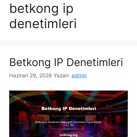
betkong ip
denetimleri
Betkong IP Denetimleri
Haziran 29, 2026
Yazarı:
admin