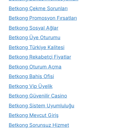
Betkong Çekme Sorunları
Betkong Promosyon Fırsatları
Betkong Sosyal Ağlar
Betkong Üye Oturumu
Betkong Türkiye Kalitesi
Betkong Rekabetçi Fiyatlar
Betkong Oturum Açma
Betkong Bahis Ofisi
Betkong Vip Üyelik
Betkong Güvenilir Casino
Betkong Sistem Uyumluluğu
Betkong Mevcut Giriş
Betkong Sorunsuz Hizmet