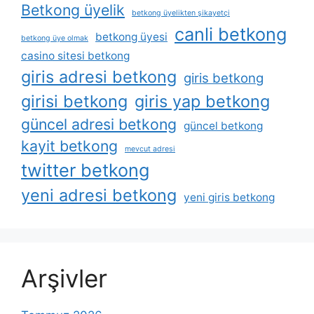
Betkong üyelik
betkong üyelikten şikayetçi
canli betkong
betkong üyesi
betkong üye olmak
casino sitesi betkong
giris adresi betkong
giris betkong
girisi betkong
giris yap betkong
güncel adresi betkong
güncel betkong
kayit betkong
mevcut adresi
twitter betkong
yeni adresi betkong
yeni giris betkong
Arşivler