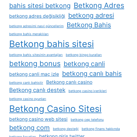
Betkong Adres
bahis sitesi betkong
betkong adresi
betkong adres değişikliği
Betkong Bahis
betkong adresimi nasıl güncellerim
betkong bahis meraklıları
Betkong bahis sitesi
betkong bahis sitesinin avantajları
betkong bingo kuralları
betkong bonus
betkong canli
betkong canlı bahis
betkong canli maç izle
Betkong canlı casino
betkong canlı bahistir
Betkong canlı destek
betkong casino i̇çerikleri
betkong casino oyunları
Betkong Casino Sitesi
betkong casino web sitesi
betkong cep telefonu
betkong com
betkong desteği
betkong finans hakkında
betkong giris twitter
betkong fırsatları