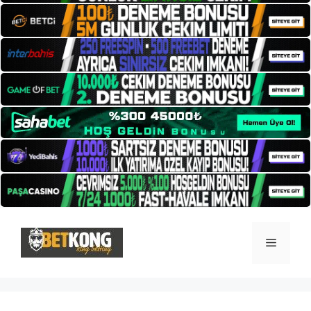
İçeriğe
atla
Menü