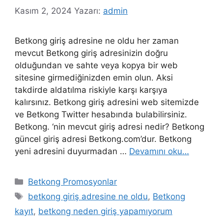
Kasım 2, 2024
Yazarı:
admin
Betkong giriş adresine ne oldu her zaman
mevcut Betkong giriş adresinizin doğru
olduğundan ve sahte veya kopya bir web
sitesine girmediğinizden emin olun. Aksi
takdirde aldatılma riskiyle karşı karşıya
kalırsınız. Betkong giriş adresini web sitemizde
ve Betkong Twitter hesabında bulabilirsiniz.
Betkong. ‘nin mevcut giriş adresi nedir? Betkong
güncel giriş adresi Betkong.com’dur. Betkong
yeni adresini duyurmadan …
Devamını oku…
Kategoriler
Betkong Promosyonlar
Etiketler
betkong giriş adresine ne oldu
,
Betkong
kayıt
,
betkong neden giriş yapamıyorum