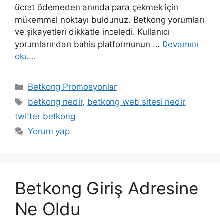
ücret ödemeden anında para çekmek için
mükemmel noktayı buldunuz. Betkong yorumları
ve şikayetleri dikkatle inceledi. Kullanıcı
yorumlarından bahis platformunun …
Devamını
oku…
Kategoriler
Betkong Promosyonlar
Etiketler
betkong nedir
,
betkong web sitesi nedir
,
twitter betkong
Yorum yap
Betkong Giriş Adresine
Ne Oldu