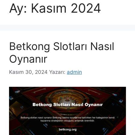
Ay:
Kasım 2024
Betkong Slotları Nasıl
Oynanır
Kasım 30, 2024
Yazarı:
admin