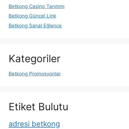
Betkong Casino Tanıtımı
Betkong Güncel Link
Betkong Sanal Eğlence
Kategoriler
Betkong Promosyonlar
Etiket Bulutu
adresi betkong