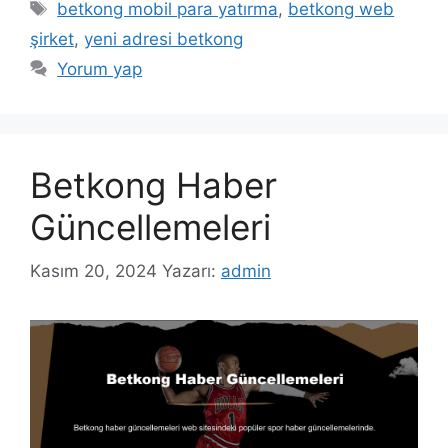
Etiketler
betkong mobil para yatırma
,
betkong web
şirket
,
yeni adresi betkong
Yorum yap
Betkong Haber
Güncellemeleri
Kasım 20, 2024
Yazarı:
admin