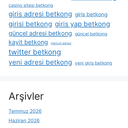
casino sitesi betkong
giris adresi betkong
giris betkong
girisi betkong
giris yap betkong
güncel adresi betkong
güncel betkong
kayit betkong
mevcut adresi
twitter betkong
yeni adresi betkong
yeni giris betkong
Arşivler
Temmuz 2026
Haziran 2026