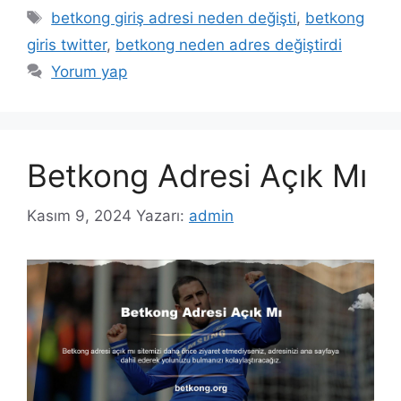
Etiketler
betkong giriş adresi neden değişti
,
betkong
giris twitter
,
betkong neden adres değiştirdi
Yorum yap
Betkong Adresi Açık Mı
Kasım 9, 2024
Yazarı:
admin