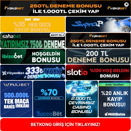
×
BETKONG GİRİŞ İÇİN TIKLAYINIZ!