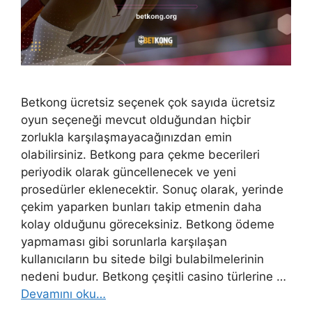
Betkong ücretsiz seçenek çok sayıda ücretsiz
oyun seçeneği mevcut olduğundan hiçbir
zorlukla karşılaşmayacağınızdan emin
olabilirsiniz. Betkong para çekme becerileri
periyodik olarak güncellenecek ve yeni
prosedürler eklenecektir. Sonuç olarak, yerinde
çekim yaparken bunları takip etmenin daha
kolay olduğunu göreceksiniz. Betkong ödeme
yapmaması gibi sorunlarla karşılaşan
kullanıcıların bu sitede bilgi bulabilmelerinin
nedeni budur. Betkong çeşitli casino türlerine …
Devamını oku…