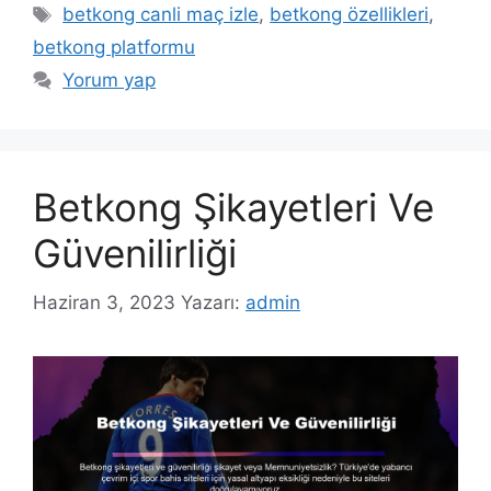
Etiketler
betkong canli maç izle
,
betkong özellikleri
,
betkong platformu
Yorum yap
Betkong Şikayetleri Ve
Güvenilirliği
Haziran 3, 2023
Yazarı:
admin