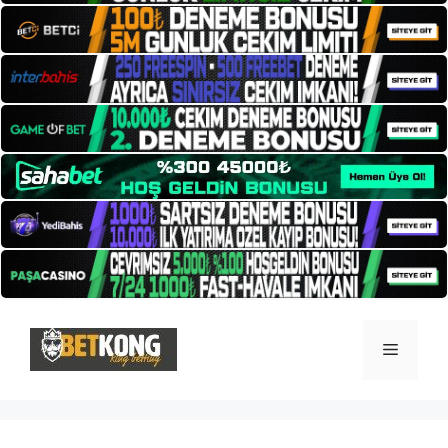
İçeriğe
atla
Menü