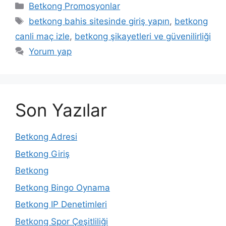
Kategoriler
Betkong Promosyonlar
Etiketler
betkong bahis sitesinde giriş yapın
,
betkong
canli maç izle
,
betkong şikayetleri ve güvenilirliği
Yorum yap
Son Yazılar
Betkong Adresi
Betkong Giriş
Betkong
Betkong Bingo Oynama
Betkong IP Denetimleri
Betkong Spor Çeşitliliği