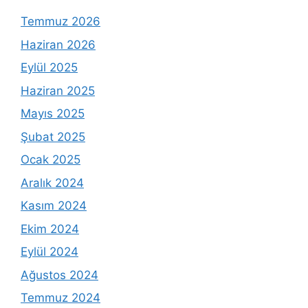
Temmuz 2026
Haziran 2026
Eylül 2025
Haziran 2025
Mayıs 2025
Şubat 2025
Ocak 2025
Aralık 2024
Kasım 2024
Ekim 2024
Eylül 2024
Ağustos 2024
Temmuz 2024