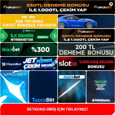
×
BETKONG GİRİŞ İÇİN TIKLAYINIZ!