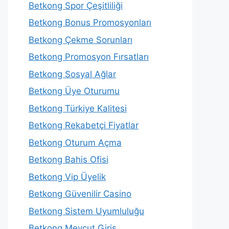
Betkong Spor Çeşitliliği
Betkong Bonus Promosyonları
Betkong Çekme Sorunları
Betkong Promosyon Fırsatları
Betkong Sosyal Ağlar
Betkong Üye Oturumu
Betkong Türkiye Kalitesi
Betkong Rekabetçi Fiyatlar
Betkong Oturum Açma
Betkong Bahis Ofisi
Betkong Vip Üyelik
Betkong Güvenilir Casino
Betkong Sistem Uyumluluğu
Betkong Mevcut Giriş