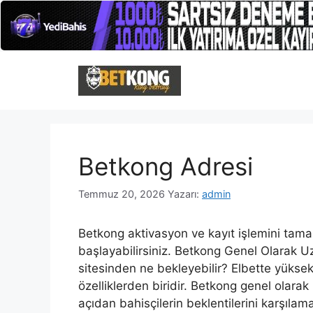
İçeriğe
atla
Betkong Adresi
Temmuz 20, 2026
Yazarı:
admin
Betkong aktivasyon ve kayıt işlemini ta
başlayabilirsiniz. Betkong Genel Olarak 
sitesinden ne bekleyebilir? Elbette yükse
özelliklerden biridir. Betkong genel olar
açıdan bahisçilerin beklentilerini karşılam