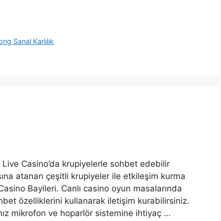
ng Sanal Karlılık
Live Casino’da krupiyelerle sohbet edebilir
na atanan çeşitli krupiyeler ile etkileşim kurma
 Casino Bayileri. Canlı casino oyun masalarında
bet özelliklerini kullanarak iletişim kurabilirsiniz.
anız mikrofon ve hoparlör sistemine ihtiyaç …