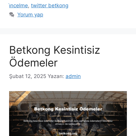
i̇ncelme
,
twitter betkong
Yorum yap
Betkong Kesintisiz
Ödemeler
Şubat 12, 2025
Yazarı:
admin