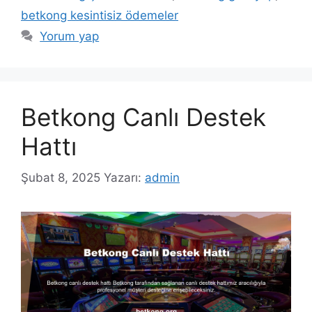
betkong kesintisiz ödemeler
Yorum yap
Betkong Canlı Destek
Hattı
Şubat 8, 2025
Yazarı:
admin