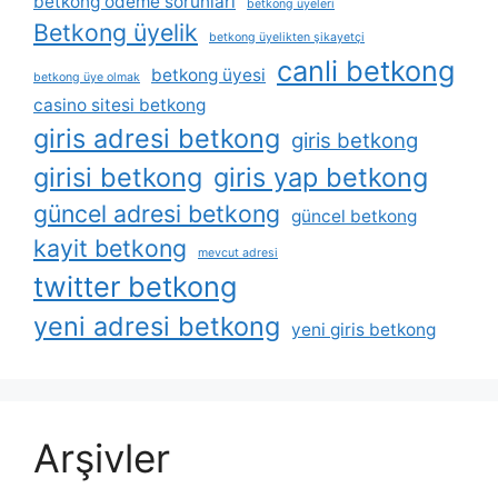
betkong ödeme sorunları
betkong üyeleri
Betkong üyelik
betkong üyelikten şikayetçi
canli betkong
betkong üyesi
betkong üye olmak
casino sitesi betkong
giris adresi betkong
giris betkong
girisi betkong
giris yap betkong
güncel adresi betkong
güncel betkong
kayit betkong
mevcut adresi
twitter betkong
yeni adresi betkong
yeni giris betkong
Arşivler