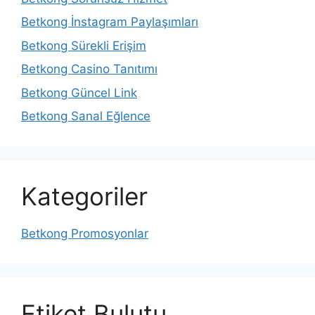
Betkong İnstagram Paylaşımları
Betkong Sürekli Erişim
Betkong Casino Tanıtımı
Betkong Güncel Link
Betkong Sanal Eğlence
Kategoriler
Betkong Promosyonlar
Etiket Bulutu