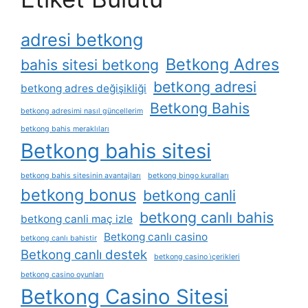
adresi betkong
Betkong Adres
bahis sitesi betkong
betkong adresi
betkong adres değişikliği
Betkong Bahis
betkong adresimi nasıl güncellerim
betkong bahis meraklıları
Betkong bahis sitesi
betkong bahis sitesinin avantajları
betkong bingo kuralları
betkong bonus
betkong canli
betkong canlı bahis
betkong canli maç izle
Betkong canlı casino
betkong canlı bahistir
Betkong canlı destek
betkong casino i̇çerikleri
betkong casino oyunları
Betkong Casino Sitesi