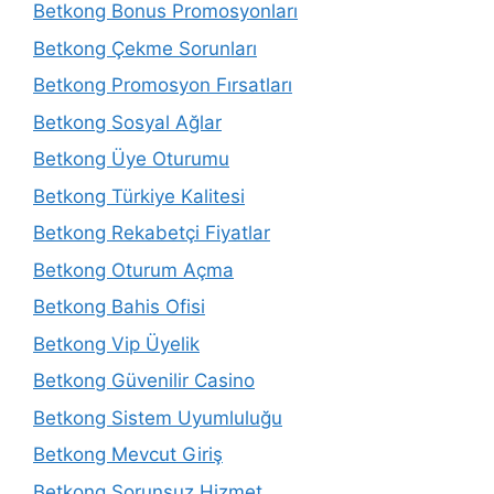
Betkong Bonus Promosyonları
Betkong Çekme Sorunları
Betkong Promosyon Fırsatları
Betkong Sosyal Ağlar
Betkong Üye Oturumu
Betkong Türkiye Kalitesi
Betkong Rekabetçi Fiyatlar
Betkong Oturum Açma
Betkong Bahis Ofisi
Betkong Vip Üyelik
Betkong Güvenilir Casino
Betkong Sistem Uyumluluğu
Betkong Mevcut Giriş
Betkong Sorunsuz Hizmet