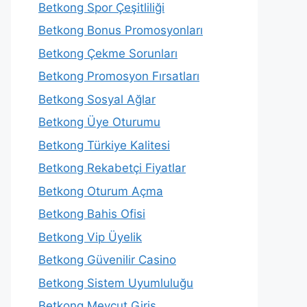
Betkong Spor Çeşitliliği
Betkong Bonus Promosyonları
Betkong Çekme Sorunları
Betkong Promosyon Fırsatları
Betkong Sosyal Ağlar
Betkong Üye Oturumu
Betkong Türkiye Kalitesi
Betkong Rekabetçi Fiyatlar
Betkong Oturum Açma
Betkong Bahis Ofisi
Betkong Vip Üyelik
Betkong Güvenilir Casino
Betkong Sistem Uyumluluğu
Betkong Mevcut Giriş