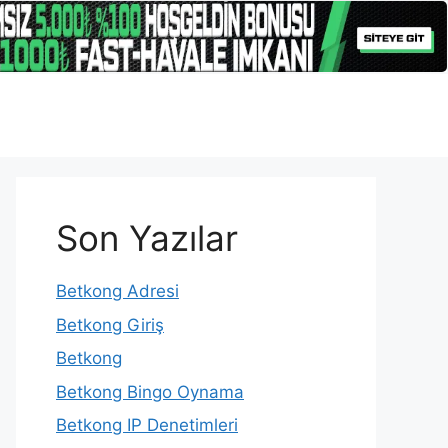
Son Yazılar
Betkong Adresi
Betkong Giriş
Betkong
Betkong Bingo Oynama
Betkong IP Denetimleri