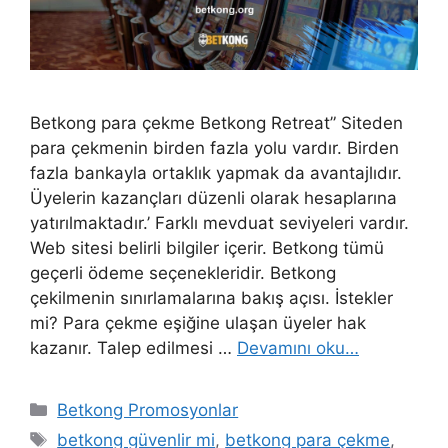
Betkong para çekme Betkong Retreat” Siteden
para çekmenin birden fazla yolu vardır. Birden
fazla bankayla ortaklık yapmak da avantajlıdır.
Üyelerin kazançları düzenli olarak hesaplarına
yatırılmaktadır.’ Farklı mevduat seviyeleri vardır.
Web sitesi belirli bilgiler içerir. Betkong tümü
geçerli ödeme seçenekleridir. Betkong
çekilmenin sınırlamalarına bakış açısı. İstekler
mi? Para çekme eşiğine ulaşan üyeler hak
kazanır. Talep edilmesi …
Devamını oku…
Kategoriler
Betkong Promosyonlar
Etiketler
betkong güvenlir mi
,
betkong para çekme
,