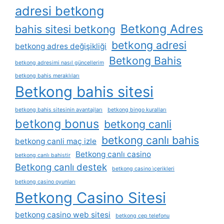
adresi betkong
Betkong Adres
bahis sitesi betkong
betkong adresi
betkong adres değişikliği
Betkong Bahis
betkong adresimi nasıl güncellerim
betkong bahis meraklıları
Betkong bahis sitesi
betkong bahis sitesinin avantajları
betkong bingo kuralları
betkong bonus
betkong canli
betkong canlı bahis
betkong canli maç izle
Betkong canlı casino
betkong canlı bahistir
Betkong canlı destek
betkong casino i̇çerikleri
betkong casino oyunları
Betkong Casino Sitesi
betkong casino web sitesi
betkong cep telefonu