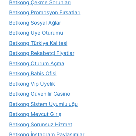
Betkong Çekme Sorunları
Betkong Promosyon Fırsatları
Betkong Sosyal Ağlar
Betkong Üye Oturumu
Betkong Türkiye Kalitesi
Betkong Rekabetçi Fiyatlar
Betkong Oturum Açma
Betkong Bahis Ofisi
Betkong Vip Üyelik
Betkong Güvenilir Casino
Betkong Sistem Uyumluluğu
Betkong Mevcut Giriş
Betkong Sorunsuz Hizmet
Betkong İnstagram Paylaşımları