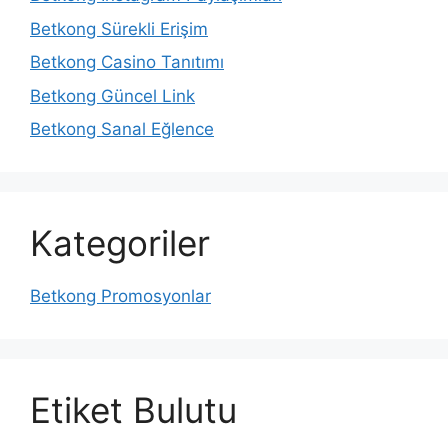
Betkong Sürekli Erişim
Betkong Casino Tanıtımı
Betkong Güncel Link
Betkong Sanal Eğlence
Kategoriler
Betkong Promosyonlar
Etiket Bulutu