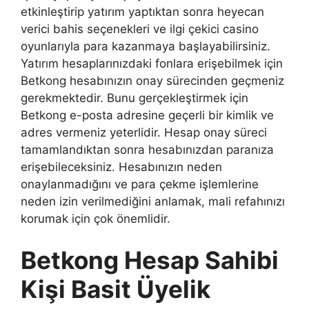
etkinleştirip yatırım yaptıktan sonra heyecan
verici bahis seçenekleri ve ilgi çekici casino
oyunlarıyla para kazanmaya başlayabilirsiniz.
Yatırım hesaplarınızdaki fonlara erişebilmek için
Betkong hesabınızın onay sürecinden geçmeniz
gerekmektedir. Bunu gerçekleştirmek için
Betkong e-posta adresine geçerli bir kimlik ve
adres vermeniz yeterlidir. Hesap onay süreci
tamamlandıktan sonra hesabınızdan paranıza
erişebileceksiniz. Hesabınızın neden
onaylanmadığını ve para çekme işlemlerine
neden izin verilmediğini anlamak, mali refahınızı
korumak için çok önemlidir.
Betkong Hesap Sahibi
Kişi Basit Üyelik