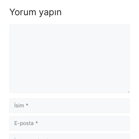
Yorum yapın
Yorum
İsim
E-
posta
İnternet