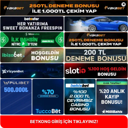
×
BETKONG GİRİŞ İÇİN TIKLAYINIZ!