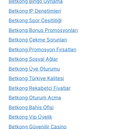
Betkong Bingo Oynama
Betkong IP Denetimleri
Betkong Spor Çeşitliliği
Betkong Bonus Promosyonları
Betkong Çekme Sorunları
Betkong Promosyon Fırsatları
Betkong Sosyal Ağlar
Betkong Üye Oturumu
Betkong Türkiye Kalitesi
Betkong Rekabetçi Fiyatlar
Betkong Oturum Açma
Betkong Bahis Ofisi
Betkong Vip Üyelik
Betkong Güvenilir Casino