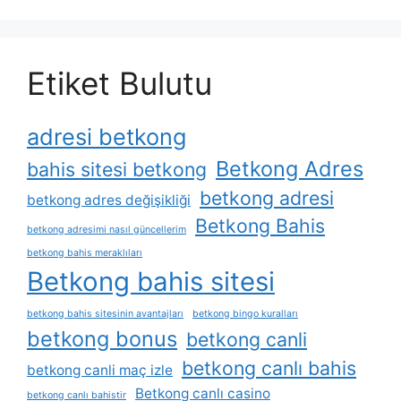
Etiket Bulutu
adresi betkong
Betkong Adres
bahis sitesi betkong
betkong adresi
betkong adres değişikliği
Betkong Bahis
betkong adresimi nasıl güncellerim
betkong bahis meraklıları
Betkong bahis sitesi
betkong bahis sitesinin avantajları
betkong bingo kuralları
betkong bonus
betkong canli
betkong canlı bahis
betkong canli maç izle
Betkong canlı casino
betkong canlı bahistir