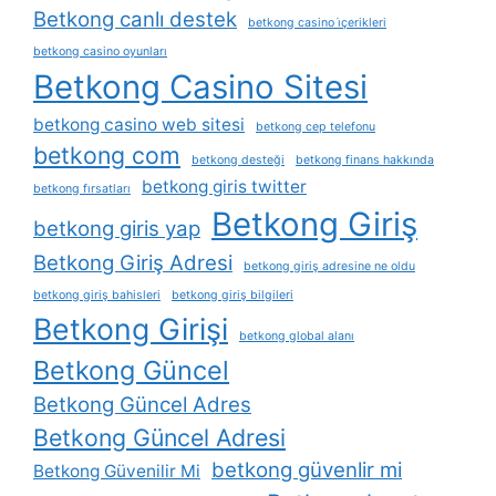
Betkong canlı destek
betkong casino i̇çerikleri
betkong casino oyunları
Betkong Casino Sitesi
betkong casino web sitesi
betkong cep telefonu
betkong com
betkong desteği
betkong finans hakkında
betkong giris twitter
betkong fırsatları
Betkong Giriş
betkong giris yap
Betkong Giriş Adresi
betkong giriş adresine ne oldu
betkong giriş bahisleri
betkong giriş bilgileri
Betkong Girişi
betkong global alanı
Betkong Güncel
Betkong Güncel Adres
Betkong Güncel Adresi
betkong güvenlir mi
Betkong Güvenilir Mi