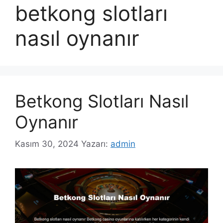
betkong slotları
nasıl oynanır
Betkong Slotları Nasıl
Oynanır
Kasım 30, 2024
Yazarı:
admin