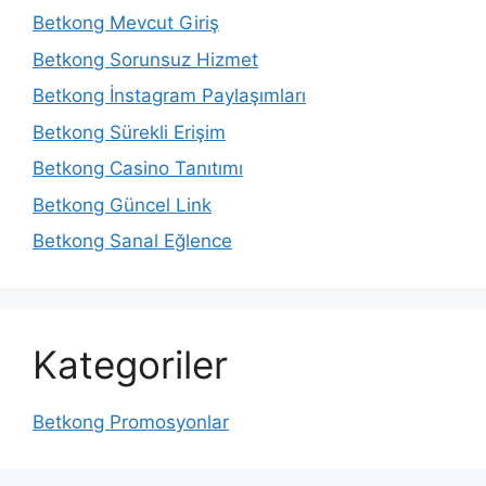
Betkong Mevcut Giriş
Betkong Sorunsuz Hizmet
Betkong İnstagram Paylaşımları
Betkong Sürekli Erişim
Betkong Casino Tanıtımı
Betkong Güncel Link
Betkong Sanal Eğlence
Kategoriler
Betkong Promosyonlar