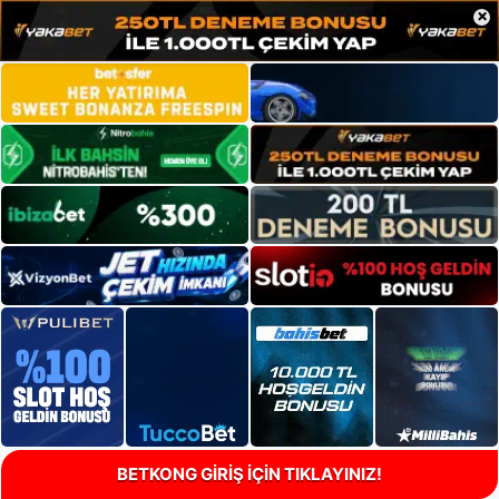
×
BETKONG GİRİŞ İÇİN TIKLAYINIZ!