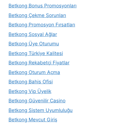
Betkong Bonus Promosyonları
Betkong Çekme Sorunları
Betkong Promosyon Fırsatları
Betkong Sosyal Ağlar
Betkong Üye Oturumu
Betkong Türkiye Kalitesi
Betkong Rekabetçi Fiyatlar
Betkong Oturum Açma
Betkong Bahis Ofisi
Betkong Vip Üyelik
Betkong Güvenilir Casino
Betkong Sistem Uyumluluğu
Betkong Mevcut Giriş