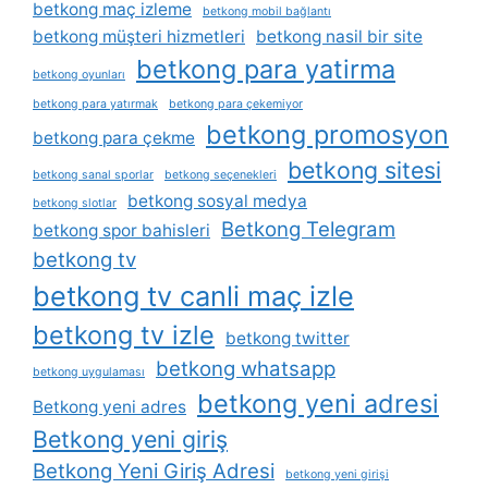
betkong maç izleme
betkong mobil bağlantı
betkong müşteri hizmetleri
betkong nasil bir site
betkong para yatirma
betkong oyunları
betkong para yatırmak
betkong para çekemiyor
betkong promosyon
betkong para çekme
betkong sitesi
betkong sanal sporlar
betkong seçenekleri
betkong sosyal medya
betkong slotlar
Betkong Telegram
betkong spor bahisleri
betkong tv
betkong tv canli maç izle
betkong tv izle
betkong twitter
betkong whatsapp
betkong uygulaması
betkong yeni adresi
Betkong yeni adres
Betkong yeni giriş
Betkong Yeni Giriş Adresi
betkong yeni girişi