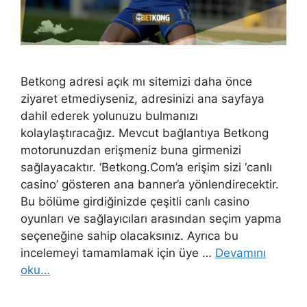
Betkong adresi açık mı sitemizi daha önce
ziyaret etmediyseniz, adresinizi ana sayfaya
dahil ederek yolunuzu bulmanızı
kolaylaştıracağız. Mevcut bağlantıya Betkong
motorunuzdan erişmeniz buna girmenizi
sağlayacaktır. ‘Betkong.Com’a erişim sizi ‘canlı
casino’ gösteren ana banner’a yönlendirecektir.
Bu bölüme girdiğinizde çeşitli canlı casino
oyunları ve sağlayıcıları arasından seçim yapma
seçeneğine sahip olacaksınız. Ayrıca bu
incelemeyi tamamlamak için üye …
Devamını
oku…