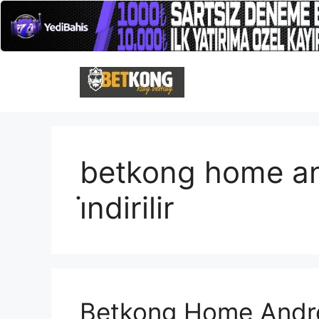
İçeriğe
atla
betkong home an
i̇ndirilir
Betkong Home Android