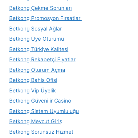
Betkong Çekme Sorunları
Betkong Promosyon Fırsatları
Betkong Sosyal Ağlar
Betkong Üye Oturumu
Betkong Türkiye Kalitesi
Betkong Rekabetçi Fiyatlar
Betkong Oturum Açma
Betkong Bahis Ofisi
Betkong Vip Üyelik
Betkong Güvenilir Casino
Betkong Sistem Uyumluluğu
Betkong Mevcut Giriş
Betkong Sorunsuz Hizmet