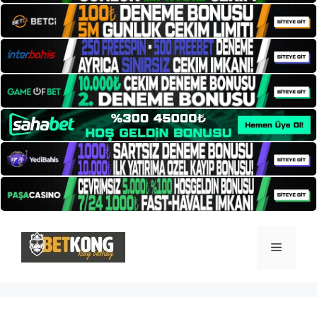
İçeriğe
atla
Menü