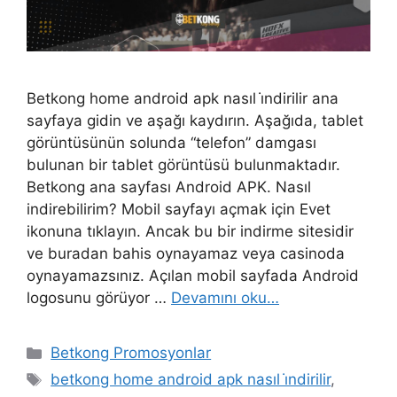
Betkong home android apk nasıl i̇ndirilir ana
sayfaya gidin ve aşağı kaydırın. Aşağıda, tablet
görüntüsünün solunda “telefon” damgası
bulunan bir tablet görüntüsü bulunmaktadır.
Betkong ana sayfası Android APK. Nasıl
indirebilirim? Mobil sayfayı açmak için Evet
ikonuna tıklayın. Ancak bu bir indirme sitesidir
ve buradan bahis oynayamaz veya casinoda
oynayamazsınız. Açılan mobil sayfada Android
logosunu görüyor …
Devamını oku…
Kategoriler
Betkong Promosyonlar
Etiketler
betkong home android apk nasıl i̇ndirilir
,