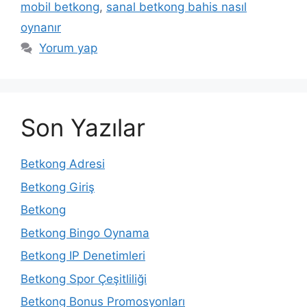
mobil betkong
,
sanal betkong bahis nasıl
oynanır
Yorum yap
Son Yazılar
Betkong Adresi
Betkong Giriş
Betkong
Betkong Bingo Oynama
Betkong IP Denetimleri
Betkong Spor Çeşitliliği
Betkong Bonus Promosyonları