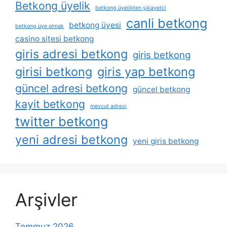
Betkong üyelik
betkong üyelikten şikayetçi
canli betkong
betkong üyesi
betkong üye olmak
casino sitesi betkong
giris adresi betkong
giris betkong
girisi betkong
giris yap betkong
güncel adresi betkong
güncel betkong
kayit betkong
mevcut adresi
twitter betkong
yeni adresi betkong
yeni giris betkong
Arşivler
Temmuz 2026