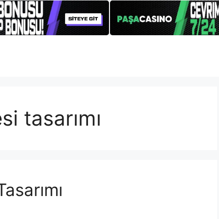
si tasarımı
Tasarımı