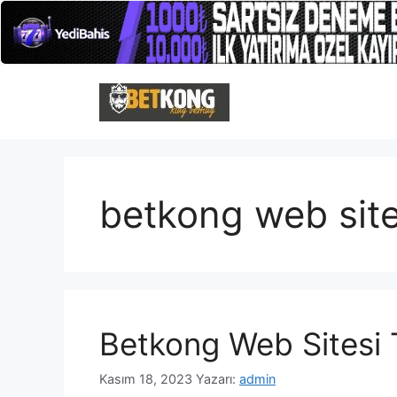
İçeriğe
atla
betkong web site
Betkong Web Sitesi 
Kasım 18, 2023
Yazarı:
admin