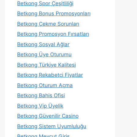
Betkong Spor Çeşitliliği
Betkong Bonus Promosyonları
Betkong Çekme Sorunları
Betkong Promosyon Fırsatları
Betkong Sosyal Ağlar
Betkong Üye Oturumu
Betkong Türkiye Kalitesi
Betkong Rekabetçi Fiyatlar
Betkong Oturum Açma
Betkong Bahis Ofisi
Betkong Vip Üyelik
Betkong Güvenilir Casino
Betkong Sistem Uyumluluğu
Betkong Mevcut Giriş