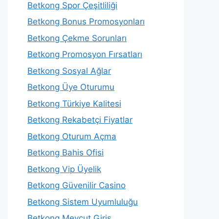
Betkong Spor Çeşitliliği
Betkong Bonus Promosyonları
Betkong Çekme Sorunları
Betkong Promosyon Fırsatları
Betkong Sosyal Ağlar
Betkong Üye Oturumu
Betkong Türkiye Kalitesi
Betkong Rekabetçi Fiyatlar
Betkong Oturum Açma
Betkong Bahis Ofisi
Betkong Vip Üyelik
Betkong Güvenilir Casino
Betkong Sistem Uyumluluğu
Betkong Mevcut Giriş