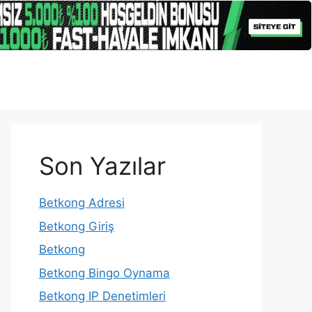
Son Yazılar
Betkong Adresi
Betkong Giriş
Betkong
Betkong Bingo Oynama
Betkong IP Denetimleri