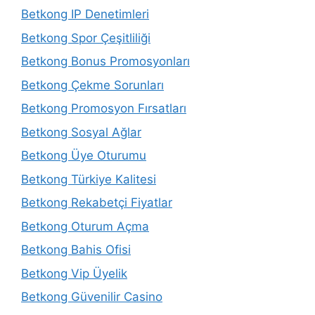
Betkong IP Denetimleri
Betkong Spor Çeşitliliği
Betkong Bonus Promosyonları
Betkong Çekme Sorunları
Betkong Promosyon Fırsatları
Betkong Sosyal Ağlar
Betkong Üye Oturumu
Betkong Türkiye Kalitesi
Betkong Rekabetçi Fiyatlar
Betkong Oturum Açma
Betkong Bahis Ofisi
Betkong Vip Üyelik
Betkong Güvenilir Casino