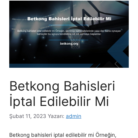
Betkong Bahisleri
İptal Edilebilir Mi
Şubat 11, 2023
Yazarı:
admin
Betkong bahisleri iptal edilebilir mi Örneğin,