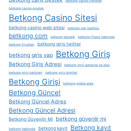
betkong casino i̇çerikleri
betkong casino oyunları
Betkong Casino Sitesi
betkong casino web sitesi
betkong cep telefonu
betkong com
betkong desteği
betkong finans hakkında
betkong giris twitter
betkong fırsatları
Betkong Giriş
betkong giris yap
Betkong Giriş Adresi
betkong giriş adresine ne oldu
betkong giriş bahisleri
betkong giriş bilgileri
Betkong Girişi
betkong global alanı
Betkong Güncel
Betkong Güncel Adres
Betkong Güncel Adresi
betkong güvenlir mi
Betkong Güvenilir Mi
Betkong kayıt
betkong kayit
betkong hakkında