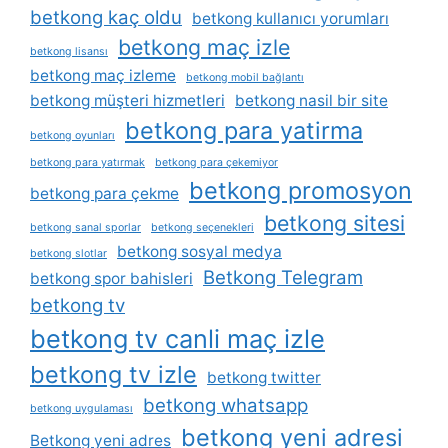
betkong kaç oldu
betkong kullanıcı yorumları
betkong maç izle
betkong lisansı
betkong maç izleme
betkong mobil bağlantı
betkong müşteri hizmetleri
betkong nasil bir site
betkong para yatirma
betkong oyunları
betkong para yatırmak
betkong para çekemiyor
betkong promosyon
betkong para çekme
betkong sitesi
betkong sanal sporlar
betkong seçenekleri
betkong sosyal medya
betkong slotlar
Betkong Telegram
betkong spor bahisleri
betkong tv
betkong tv canli maç izle
betkong tv izle
betkong twitter
betkong whatsapp
betkong uygulaması
betkong yeni adresi
Betkong yeni adres