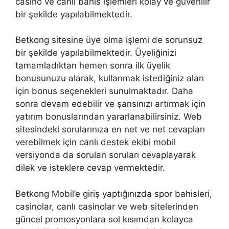
casino ve canlı bahis işlemleri kolay ve güvenilir
bir şekilde yapılabilmektedir.
Betkong sitesine üye olma işlemi de sorunsuz
bir şekilde yapılabilmektedir. Üyeliğinizi
tamamladıktan hemen sonra ilk üyelik
bonusunuzu alarak, kullanmak istediğiniz alan
için bonus seçenekleri sunulmaktadır. Daha
sonra devam edebilir ve şansınızı artırmak için
yatırım bonuslarından yararlanabilirsiniz. Web
sitesindeki sorularınıza en net ve net cevapları
verebilmek için canlı destek ekibi mobil
versiyonda da sorulan soruları cevaplayarak
dilek ve isteklere cevap vermektedir.
Betkong Mobil’e giriş yaptığınızda spor bahisleri,
casinolar, canlı casinolar ve web sitelerinden
güncel promosyonlara sol kısımdan kolayca