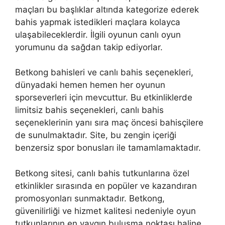
maçları bu başlıklar altında kategorize ederek
bahis yapmak istedikleri maçlara kolayca
ulaşabileceklerdir. İlgili oyunun canlı oyun
yorumunu da sağdan takip ediyorlar.
Betkong bahisleri ve canlı bahis seçenekleri,
dünyadaki hemen hemen her oyunun
sporseverleri için mevcuttur. Bu etkinliklerde
limitsiz bahis seçenekleri, canlı bahis
seçeneklerinin yanı sıra maç öncesi bahisçilere
de sunulmaktadır. Site, bu zengin içeriği
benzersiz spor bonusları ile tamamlamaktadır.
Betkong sitesi, canlı bahis tutkunlarına özel
etkinlikler sırasında en popüler ve kazandıran
promosyonları sunmaktadır. Betkong,
güvenilirliği ve hizmet kalitesi nedeniyle oyun
tutkunlarının en yaygın buluşma noktası haline