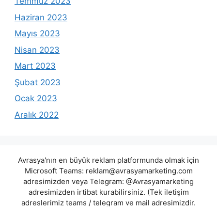
Temmuz 2023
Haziran 2023
Mayıs 2023
Nisan 2023
Mart 2023
Şubat 2023
Ocak 2023
Aralık 2022
Avrasya'nın en büyük reklam platformunda olmak için
Microsoft Teams:
reklam@avrasyamarketing.com
adresimizden veya Telegram: @Avrasyamarketing
adresimizden irtibat kurabilirsiniz. (Tek iletişim
adreslerimiz teams / telegram ve mail adresimizdir.
Harici hiçbir iletişim adresimiz bulunmamaktadır.