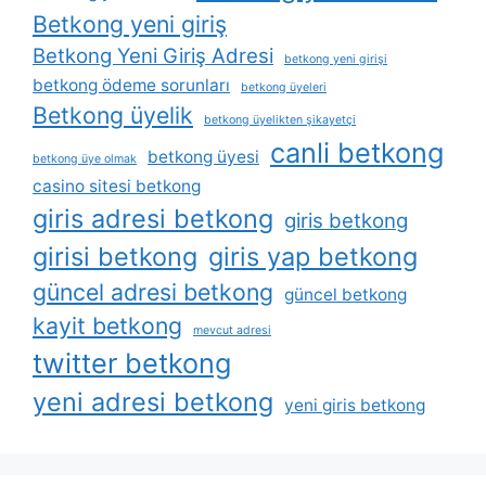
Betkong yeni giriş
Betkong Yeni Giriş Adresi
betkong yeni girişi
betkong ödeme sorunları
betkong üyeleri
Betkong üyelik
betkong üyelikten şikayetçi
canli betkong
betkong üyesi
betkong üye olmak
casino sitesi betkong
giris adresi betkong
giris betkong
girisi betkong
giris yap betkong
güncel adresi betkong
güncel betkong
kayit betkong
mevcut adresi
twitter betkong
yeni adresi betkong
yeni giris betkong