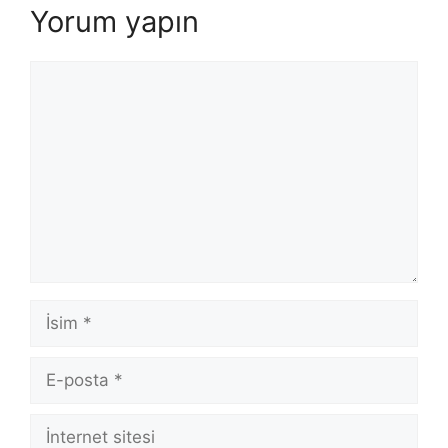
Yorum yapın
Yorum
İsim
E-
posta
İnternet