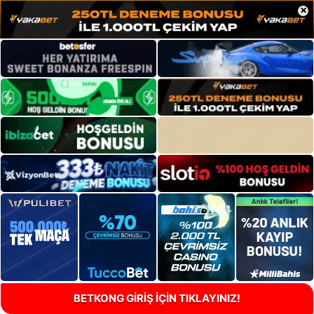
×
BETKONG GİRİŞ İÇİN TIKLAYINIZ!