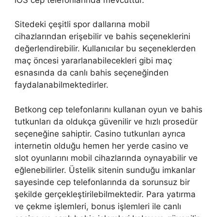
Sitedeki çeşitli spor dallarına mobil
cihazlarından erişebilir ve bahis seçeneklerini
değerlendirebilir. Kullanıcılar bu seçeneklerden
maç öncesi yararlanabilecekleri gibi maç
esnasında da canlı bahis seçeneğinden
faydalanabilmektedirler.
Betkong cep telefonlarını kullanan oyun ve bahis
tutkunları da oldukça güvenilir ve hızlı prosedür
seçeneğine sahiptir. Casino tutkunları ayrıca
internetin olduğu hemen her yerde casino ve
slot oyunlarını mobil cihazlarında oynayabilir ve
eğlenebilirler. Üstelik sitenin sunduğu imkanlar
sayesinde cep telefonlarında da sorunsuz bir
şekilde gerçekleştirilebilmektedir. Para yatırma
ve çekme işlemleri, bonus işlemleri ile canlı