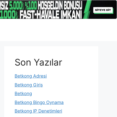
Son Yazılar
Betkong Adresi
Betkong Giriş
Betkong
Betkong Bingo Oynama
Betkong IP Denetimleri