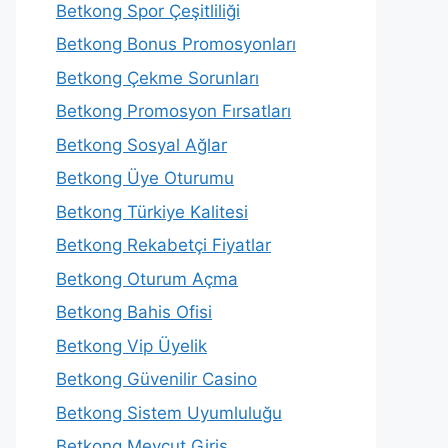
Betkong Spor Çeşitliliği
Betkong Bonus Promosyonları
Betkong Çekme Sorunları
Betkong Promosyon Fırsatları
Betkong Sosyal Ağlar
Betkong Üye Oturumu
Betkong Türkiye Kalitesi
Betkong Rekabetçi Fiyatlar
Betkong Oturum Açma
Betkong Bahis Ofisi
Betkong Vip Üyelik
Betkong Güvenilir Casino
Betkong Sistem Uyumluluğu
Betkong Mevcut Giriş