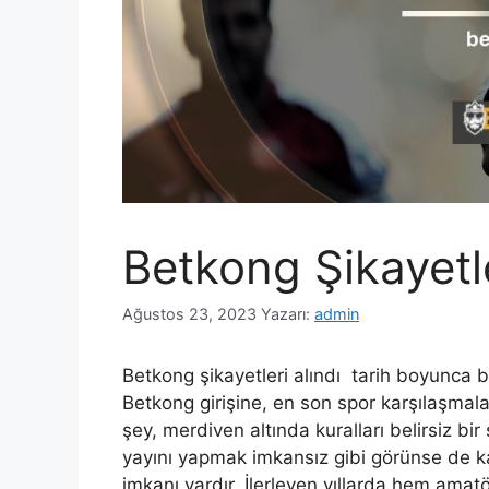
Betkong Şikayetler
Ağustos 23, 2023
Yazarı:
admin
Betkong şikayetleri alındı ​​ tarih boyunca 
Betkong girişine, en son spor karşılaşmala
şey, merdiven altında kuralları belirsiz b
yayını yapmak imkansız gibi görünse de ka
imkanı vardır. İlerleyen yıllarda hem amatö