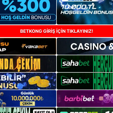
BETKONG GİRİŞ İÇİN TIKLAYINIZ!