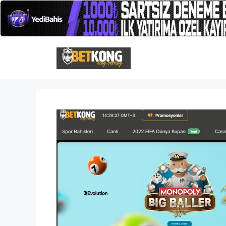
İçeriğe
atla