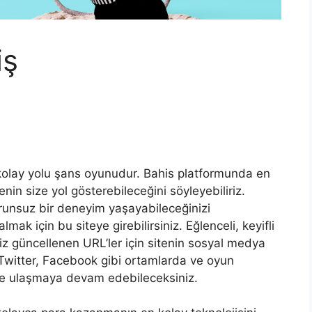
iş
kolay yolu şans oyunudur. Bahis platformunda en
enin size yol gösterebileceğini söyleyebiliriz.
sorunsuz bir deneyim yaşayabileceğinizi
ak için bu siteye girebilirsiniz. Eğlenceli, keyifli
iz güncellenen URL’ler için sitenin sosyal medya
, Twitter, Facebook gibi ortamlarda ve oyun
re ulaşmaya devam edebileceksiniz.