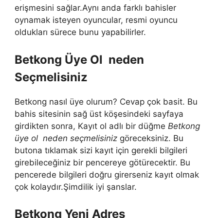
erişmesini sağlar.Aynı anda farklı bahisler
oynamak isteyen oyuncular, resmi oyuncu
oldukları sürece bunu yapabilirler.
Betkong Üye Ol neden
Seçmelisiniz
Betkong nasıl üye olurum? Cevap çok basit. Bu
bahis sitesinin sağ üst köşesindeki sayfaya
girdikten sonra, Kayıt ol adlı bir düğme
Betkong
üye ol neden seçmelisiniz
göreceksiniz. Bu
butona tıklamak sizi kayıt için gerekli bilgileri
girebileceğiniz bir pencereye götürecektir. Bu
pencerede bilgileri doğru girerseniz kayıt olmak
çok kolaydır.Şimdilik iyi şanslar.
Betkong Yeni Adres