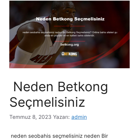
Neden Betkong
Seçmelisiniz
Temmuz 8, 2023
Yazarı:
admin
neden seobahis seçmelisiniz neden Bir