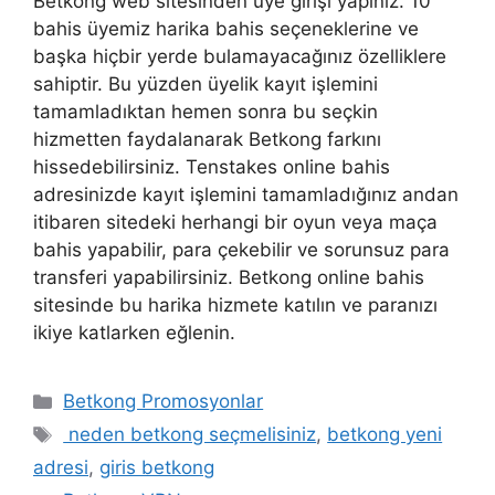
Betkong web sitesinden üye girişi yapınız. 10
bahis üyemiz harika bahis seçeneklerine ve
başka hiçbir yerde bulamayacağınız özelliklere
sahiptir. Bu yüzden üyelik kayıt işlemini
tamamladıktan hemen sonra bu seçkin
hizmetten faydalanarak Betkong farkını
hissedebilirsiniz. Tenstakes online bahis
adresinizde kayıt işlemini tamamladığınız andan
itibaren sitedeki herhangi bir oyun veya maça
bahis yapabilir, para çekebilir ve sorunsuz para
transferi yapabilirsiniz. Betkong online bahis
sitesinde bu harika hizmete katılın ve paranızı
ikiye katlarken eğlenin.
Kategoriler
Betkong Promosyonlar
Etiketler
neden betkong seçmelisiniz
,
betkong yeni
adresi
,
giris betkong