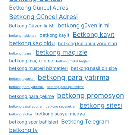
Betkong Güncel Adres
Betkong Güncel Adresi
betkong güvenlir mi
Betkong Güvenilir Mi
Betkong kayıt
betkong kayit
betkong hakkında
betkong kaç oldu
betkong kullanıcı yorumları
betkong maç izle
betkong lisansı
betkong maç izleme
betkong mobil bağlantı
betkong müşteri hizmetleri
betkong nasil bir site
betkong para yatirma
betkong oyunları
betkong para yatırmak
betkong para çekemiyor
betkong promosyon
betkong para çekme
betkong sitesi
betkong sanal sporlar
betkong seçenekleri
betkong sosyal medya
betkong slotlar
Betkong Telegram
betkong spor bahisleri
betkong tv