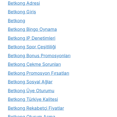
Betkong Adresi
Betkong Giriş
Betkong
Betkong Bingo Oynama
Betkong IP Denetimleri
Betkong Spor Çeşitliliği
Betkong Bonus Promosyonları
Betkong Çekme Sorunları
Betkong Promosyon Fırsatları
Betkong Sosyal Ağlar
Betkong Üye Oturumu
Betkong Türkiye Kalitesi
Betkong Rekabetçi Fiyatlar
Betkong Oturum Açma