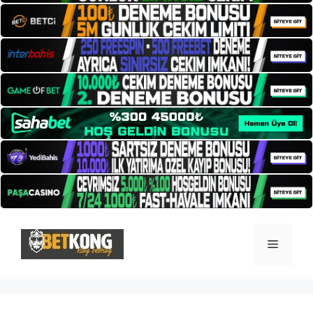
İçeriğe
atla
Menü