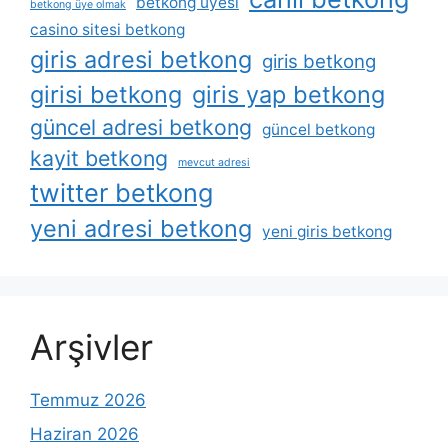
betkong üyesi
betkong üye olmak
casino sitesi betkong
giris adresi betkong
giris betkong
girisi betkong
giris yap betkong
güncel adresi betkong
güncel betkong
kayit betkong
mevcut adresi
twitter betkong
yeni adresi betkong
yeni giris betkong
Arşivler
Temmuz 2026
Haziran 2026