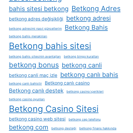
Betkong Adres
bahis sitesi betkong
betkong adresi
betkong adres değişikliği
Betkong Bahis
betkong adresimi nasıl güncellerim
betkong bahis meraklıları
Betkong bahis sitesi
betkong bahis sitesinin avantajları
betkong bingo kuralları
betkong bonus
betkong canli
betkong canlı bahis
betkong canli maç izle
Betkong canlı casino
betkong canlı bahistir
Betkong canlı destek
betkong casino i̇çerikleri
betkong casino oyunları
Betkong Casino Sitesi
betkong casino web sitesi
betkong cep telefonu
betkong com
betkong desteği
betkong finans hakkında