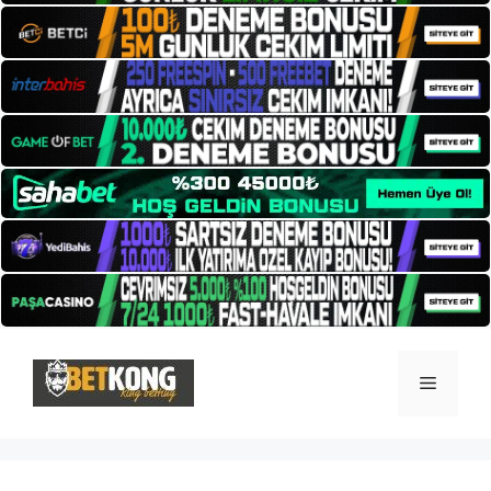
İçeriğe
atla
Menü