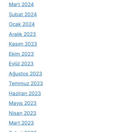
Mart 2024
Şubat 2024
Ocak 2024
Aralık 2023
Kasım 2023
Ekim 2023
Eylül 2023
Ağustos 2023
Temmuz 2023
Haziran 2023
Mayıs 2023
Nisan 2023
Mart 2023