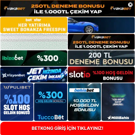
×
BETKONG GİRİŞ İÇİN TIKLAYINIZ!