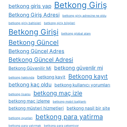
Betkong Giriş
betkong giris yap
Betkong Giriş Adresi
betkong giriş adresine ne oldu
betkong giriş bahisleri
betkong giriş bilgileri
Betkong Girişi
betkong global alanı
Betkong Güncel
Betkong Güncel Adres
Betkong Güncel Adresi
betkong güvenlir mi
Betkong Güvenilir Mi
Betkong kayıt
betkong kayit
betkong hakkında
betkong kaç oldu
betkong kullanıcı yorumları
betkong maç izle
betkong lisansı
betkong maç izleme
betkong mobil bağlantı
betkong müşteri hizmetleri
betkong nasil bir site
betkong para yatirma
betkong oyunları
betkong para yatırmak
betkong para çekemiyor