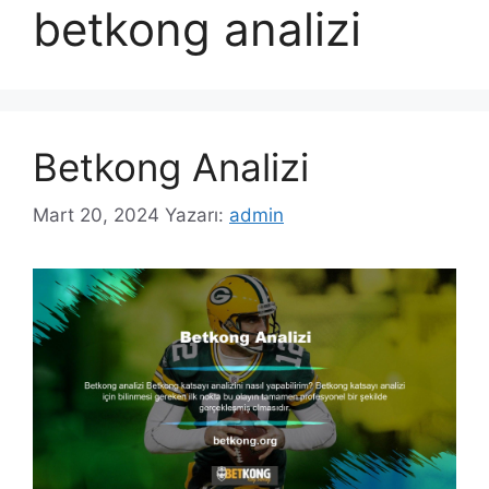
betkong analizi
Betkong Analizi
Mart 20, 2024
Yazarı:
admin