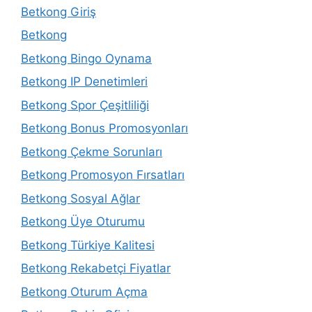
Betkong Giriş
Betkong
Betkong Bingo Oynama
Betkong IP Denetimleri
Betkong Spor Çeşitliliği
Betkong Bonus Promosyonları
Betkong Çekme Sorunları
Betkong Promosyon Fırsatları
Betkong Sosyal Ağlar
Betkong Üye Oturumu
Betkong Türkiye Kalitesi
Betkong Rekabetçi Fiyatlar
Betkong Oturum Açma