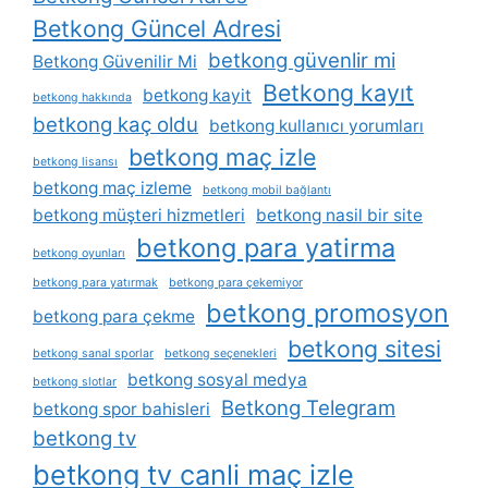
Betkong Güncel Adresi
betkong güvenlir mi
Betkong Güvenilir Mi
Betkong kayıt
betkong kayit
betkong hakkında
betkong kaç oldu
betkong kullanıcı yorumları
betkong maç izle
betkong lisansı
betkong maç izleme
betkong mobil bağlantı
betkong müşteri hizmetleri
betkong nasil bir site
betkong para yatirma
betkong oyunları
betkong para yatırmak
betkong para çekemiyor
betkong promosyon
betkong para çekme
betkong sitesi
betkong sanal sporlar
betkong seçenekleri
betkong sosyal medya
betkong slotlar
Betkong Telegram
betkong spor bahisleri
betkong tv
betkong tv canli maç izle