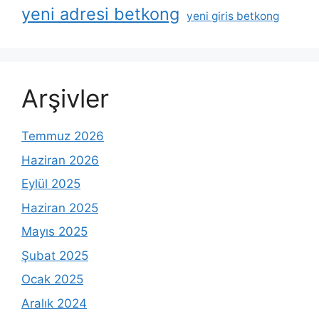
yeni adresi betkong
yeni giris betkong
Arşivler
Temmuz 2026
Haziran 2026
Eylül 2025
Haziran 2025
Mayıs 2025
Şubat 2025
Ocak 2025
Aralık 2024