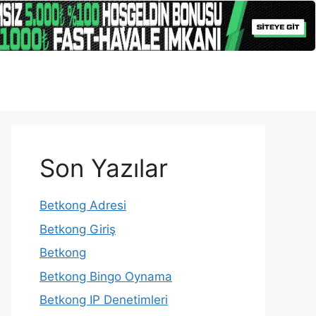
Son Yazılar
Betkong Adresi
Betkong Giriş
Betkong
Betkong Bingo Oynama
Betkong IP Denetimleri