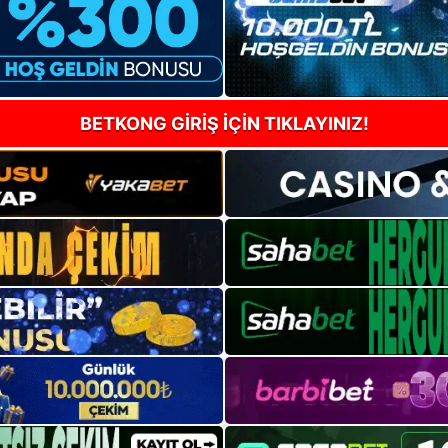
BETKONG GİRİŞ İÇİN TIKLAYINIZ!