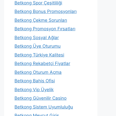
Betkong Spor Çeşitliliği
Betkong Bonus Promosyonları
Betkong Çekme Sorunları
Betkong Promosyon Fırsatları
Betkong Sosyal Ağlar
Betkong Üye Oturumu
Betkong Türkiye Kalitesi
Betkong Rekabetçi Fiyatlar
Betkong Oturum Açma
Betkong Bahis Ofisi
Betkong Vip Üyelik
Betkong Güvenilir Casino
Betkong Sistem Uyumluluğu
Betkong Mevcut Giriş