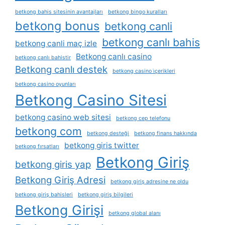
betkong bahis sitesinin avantajları
betkong bingo kuralları
betkong bonus
betkong canli
betkong canlı bahis
betkong canli maç izle
Betkong canlı casino
betkong canlı bahistir
Betkong canlı destek
betkong casino i̇çerikleri
betkong casino oyunları
Betkong Casino Sitesi
betkong casino web sitesi
betkong cep telefonu
betkong com
betkong desteği
betkong finans hakkında
betkong giris twitter
betkong fırsatları
Betkong Giriş
betkong giris yap
Betkong Giriş Adresi
betkong giriş adresine ne oldu
betkong giriş bahisleri
betkong giriş bilgileri
Betkong Girişi
betkong global alanı