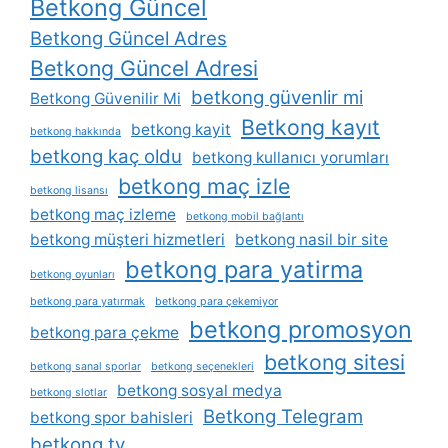
Betkong Güncel
Betkong Güncel Adres
Betkong Güncel Adresi
betkong güvenlir mi
Betkong Güvenilir Mi
Betkong kayıt
betkong kayit
betkong hakkında
betkong kaç oldu
betkong kullanıcı yorumları
betkong maç izle
betkong lisansı
betkong maç izleme
betkong mobil bağlantı
betkong müşteri hizmetleri
betkong nasil bir site
betkong para yatirma
betkong oyunları
betkong para yatırmak
betkong para çekemiyor
betkong promosyon
betkong para çekme
betkong sitesi
betkong sanal sporlar
betkong seçenekleri
betkong sosyal medya
betkong slotlar
Betkong Telegram
betkong spor bahisleri
betkong tv