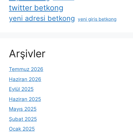
twitter betkong
yeni adresi betkong
yeni giris betkong
Arşivler
Temmuz 2026
Haziran 2026
Eylül 2025
Haziran 2025
Mayıs 2025
Şubat 2025
Ocak 2025