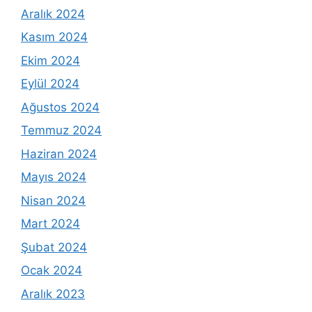
Aralık 2024
Kasım 2024
Ekim 2024
Eylül 2024
Ağustos 2024
Temmuz 2024
Haziran 2024
Mayıs 2024
Nisan 2024
Mart 2024
Şubat 2024
Ocak 2024
Aralık 2023