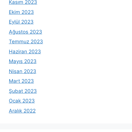
Kasım 2023
Ekim 2023
Eylül 2023
Ağustos 2023
Temmuz 2023
Haziran 2023
Mayıs 2023
Nisan 2023
Mart 2023
Şubat 2023
Ocak 2023
Aralık 2022