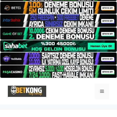
İçeriğe
atla
Menü