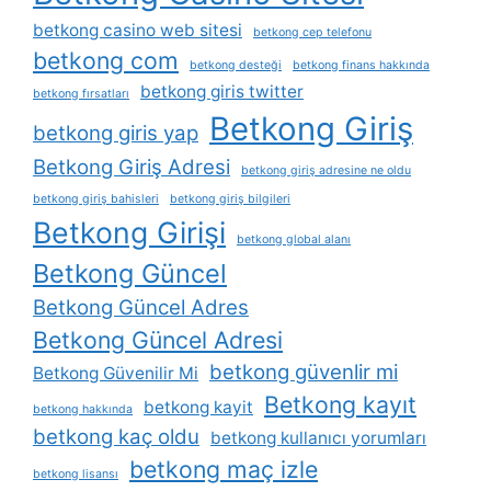
betkong casino web sitesi
betkong cep telefonu
betkong com
betkong desteği
betkong finans hakkında
betkong giris twitter
betkong fırsatları
Betkong Giriş
betkong giris yap
Betkong Giriş Adresi
betkong giriş adresine ne oldu
betkong giriş bahisleri
betkong giriş bilgileri
Betkong Girişi
betkong global alanı
Betkong Güncel
Betkong Güncel Adres
Betkong Güncel Adresi
betkong güvenlir mi
Betkong Güvenilir Mi
Betkong kayıt
betkong kayit
betkong hakkında
betkong kaç oldu
betkong kullanıcı yorumları
betkong maç izle
betkong lisansı