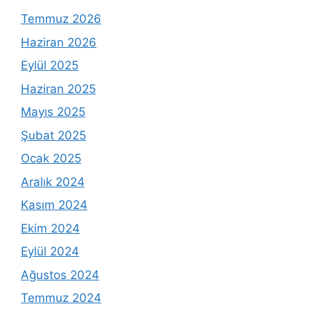
Temmuz 2026
Haziran 2026
Eylül 2025
Haziran 2025
Mayıs 2025
Şubat 2025
Ocak 2025
Aralık 2024
Kasım 2024
Ekim 2024
Eylül 2024
Ağustos 2024
Temmuz 2024