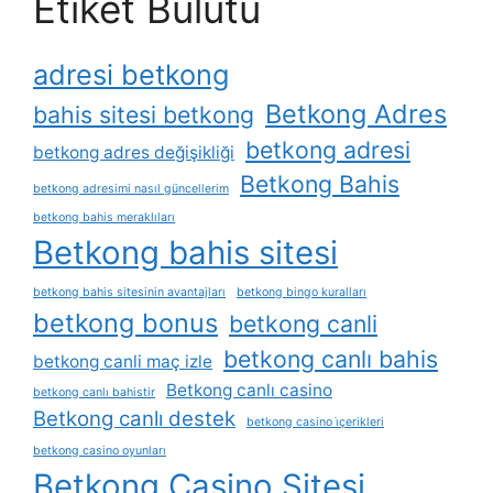
Etiket Bulutu
adresi betkong
Betkong Adres
bahis sitesi betkong
betkong adresi
betkong adres değişikliği
Betkong Bahis
betkong adresimi nasıl güncellerim
betkong bahis meraklıları
Betkong bahis sitesi
betkong bahis sitesinin avantajları
betkong bingo kuralları
betkong bonus
betkong canli
betkong canlı bahis
betkong canli maç izle
Betkong canlı casino
betkong canlı bahistir
Betkong canlı destek
betkong casino i̇çerikleri
betkong casino oyunları
Betkong Casino Sitesi