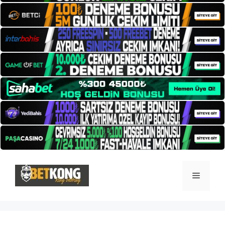
İçeriğe
atla
Menü