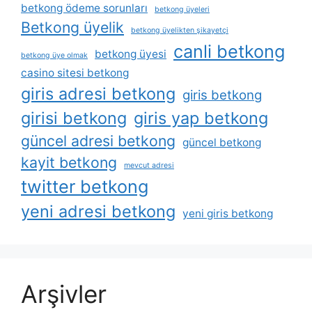
betkong ödeme sorunları
betkong üyeleri
Betkong üyelik
betkong üyelikten şikayetçi
canli betkong
betkong üyesi
betkong üye olmak
casino sitesi betkong
giris adresi betkong
giris betkong
girisi betkong
giris yap betkong
güncel adresi betkong
güncel betkong
kayit betkong
mevcut adresi
twitter betkong
yeni adresi betkong
yeni giris betkong
Arşivler