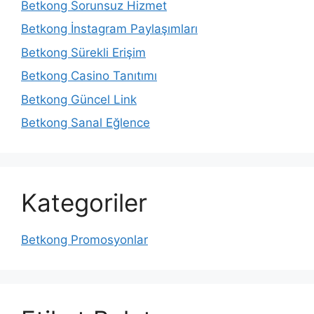
Betkong Sorunsuz Hizmet
Betkong İnstagram Paylaşımları
Betkong Sürekli Erişim
Betkong Casino Tanıtımı
Betkong Güncel Link
Betkong Sanal Eğlence
Kategoriler
Betkong Promosyonlar