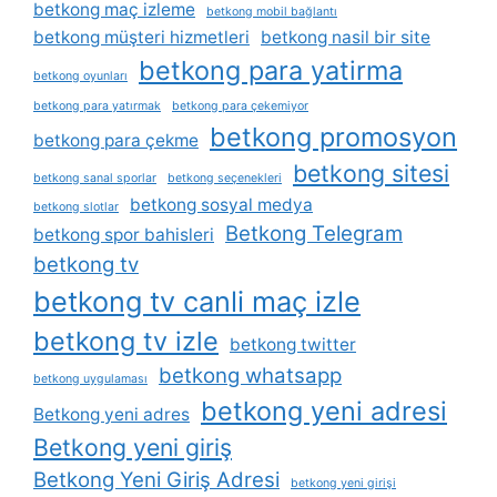
betkong maç izleme
betkong mobil bağlantı
betkong müşteri hizmetleri
betkong nasil bir site
betkong para yatirma
betkong oyunları
betkong para yatırmak
betkong para çekemiyor
betkong promosyon
betkong para çekme
betkong sitesi
betkong sanal sporlar
betkong seçenekleri
betkong sosyal medya
betkong slotlar
Betkong Telegram
betkong spor bahisleri
betkong tv
betkong tv canli maç izle
betkong tv izle
betkong twitter
betkong whatsapp
betkong uygulaması
betkong yeni adresi
Betkong yeni adres
Betkong yeni giriş
Betkong Yeni Giriş Adresi
betkong yeni girişi