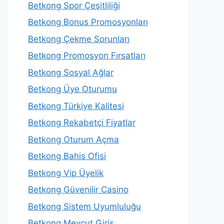
Betkong Spor Çeşitliliği
Betkong Bonus Promosyonları
Betkong Çekme Sorunları
Betkong Promosyon Fırsatları
Betkong Sosyal Ağlar
Betkong Üye Oturumu
Betkong Türkiye Kalitesi
Betkong Rekabetçi Fiyatlar
Betkong Oturum Açma
Betkong Bahis Ofisi
Betkong Vip Üyelik
Betkong Güvenilir Casino
Betkong Sistem Uyumluluğu
Betkong Mevcut Giriş