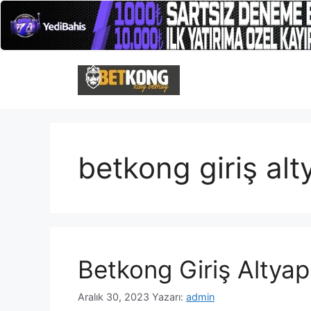
İçeriğe
atla
betkong giriş alt
Betkong Giriş Altyap
Aralık 30, 2023
Yazarı:
admin