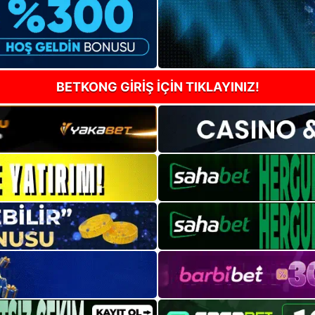
BETKONG GİRİŞ İÇİN TIKLAYINIZ!