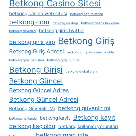
Betkong Casino Sitesi
betkong casino web sitesi
betkong cep telefonu
betkong com
betkong desteği
betkong finans hakkında
betkong giris twitter
betkong fırsatları
Betkong Giriş
betkong giris yap
Betkong Giriş Adresi
betkong giriş adresine ne oldu
betkong giriş bahisleri
betkong giriş bilgileri
Betkong Girişi
betkong global alanı
Betkong Güncel
Betkong Güncel Adres
Betkong Güncel Adresi
betkong güvenlir mi
Betkong Güvenilir Mi
Betkong kayıt
betkong kayit
betkong hakkında
betkong kaç oldu
betkong kullanıcı yorumları
betkong maç izle