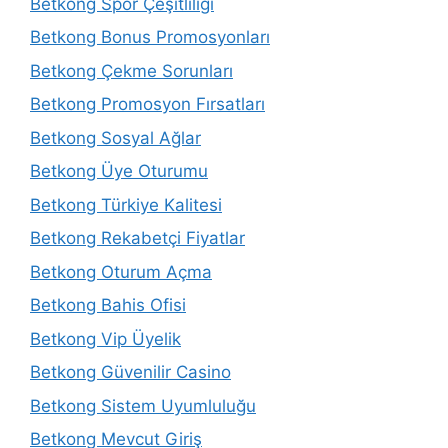
Betkong Spor Çeşitliliği
Betkong Bonus Promosyonları
Betkong Çekme Sorunları
Betkong Promosyon Fırsatları
Betkong Sosyal Ağlar
Betkong Üye Oturumu
Betkong Türkiye Kalitesi
Betkong Rekabetçi Fiyatlar
Betkong Oturum Açma
Betkong Bahis Ofisi
Betkong Vip Üyelik
Betkong Güvenilir Casino
Betkong Sistem Uyumluluğu
Betkong Mevcut Giriş