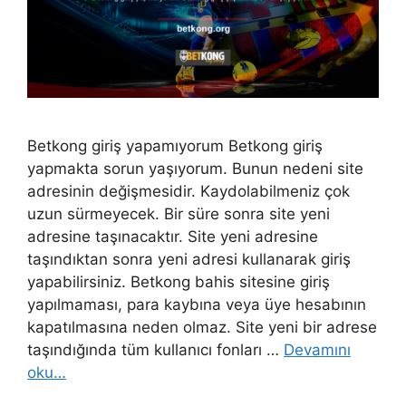
Betkong giriş yapamıyorum Betkong giriş
yapmakta sorun yaşıyorum. Bunun nedeni site
adresinin değişmesidir. Kaydolabilmeniz çok
uzun sürmeyecek. Bir süre sonra site yeni
adresine taşınacaktır. Site yeni adresine
taşındıktan sonra yeni adresi kullanarak giriş
yapabilirsiniz. Betkong bahis sitesine giriş
yapılmaması, para kaybına veya üye hesabının
kapatılmasına neden olmaz. Site yeni bir adrese
taşındığında tüm kullanıcı fonları …
Devamını
oku…