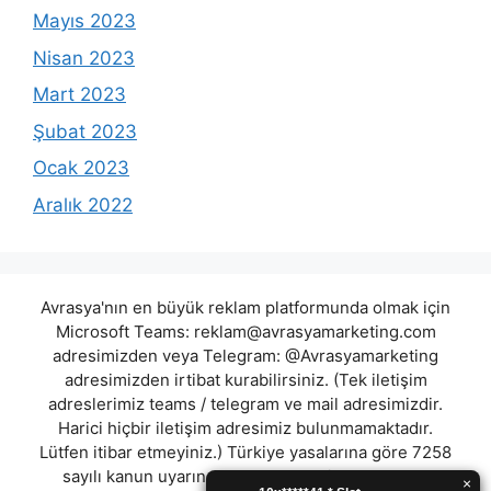
Mayıs 2023
Nisan 2023
Mart 2023
Şubat 2023
Ocak 2023
Aralık 2022
Avrasya'nın en büyük reklam platformunda olmak için
Microsoft Teams:
reklam@avrasyamarketing.com
adresimizden veya Telegram: @Avrasyamarketing
adresimizden irtibat kurabilirsiniz. (Tek iletişim
adreslerimiz teams / telegram ve mail adresimizdir.
Harici hiçbir iletişim adresimiz bulunmamaktadır.
Lütfen itibar etmeyiniz.) Türkiye yasalarına göre 7258
sayılı kanun uyarınca yasa dışı bahis oynamanın