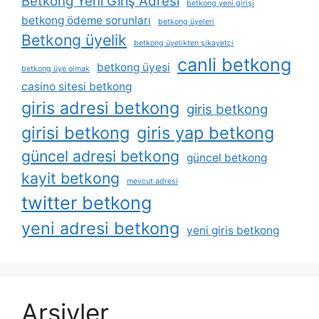
Betkong Yeni Giriş Adresi
betkong yeni girişi
betkong ödeme sorunları
betkong üyeleri
Betkong üyelik
betkong üyelikten şikayetçi
canli betkong
betkong üyesi
betkong üye olmak
casino sitesi betkong
giris adresi betkong
giris betkong
girisi betkong
giris yap betkong
güncel adresi betkong
güncel betkong
kayit betkong
mevcut adresi
twitter betkong
yeni adresi betkong
yeni giris betkong
Arşivler