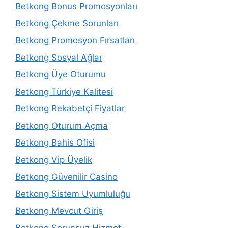
Betkong Bonus Promosyonları
Betkong Çekme Sorunları
Betkong Promosyon Fırsatları
Betkong Sosyal Ağlar
Betkong Üye Oturumu
Betkong Türkiye Kalitesi
Betkong Rekabetçi Fiyatlar
Betkong Oturum Açma
Betkong Bahis Ofisi
Betkong Vip Üyelik
Betkong Güvenilir Casino
Betkong Sistem Uyumluluğu
Betkong Mevcut Giriş
Betkong Sorunsuz Hizmet