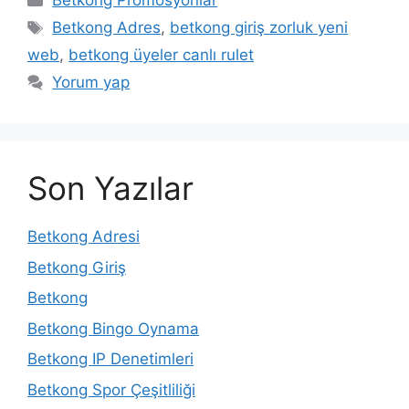
Betkong Promosyonlar
Etiketler
Betkong Adres
,
betkong giriş zorluk yeni
web
,
betkong üyeler canlı rulet
Yorum yap
Son Yazılar
Betkong Adresi
Betkong Giriş
Betkong
Betkong Bingo Oynama
Betkong IP Denetimleri
Betkong Spor Çeşitliliği