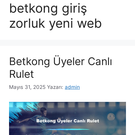
betkong giriş
zorluk yeni web
Betkong Üyeler Canlı
Rulet
Mayıs 31, 2025
Yazarı:
admin