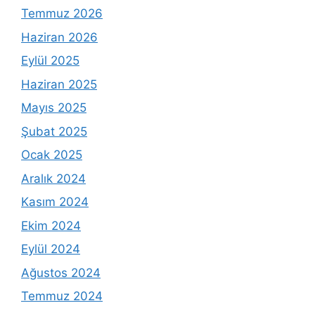
Temmuz 2026
Haziran 2026
Eylül 2025
Haziran 2025
Mayıs 2025
Şubat 2025
Ocak 2025
Aralık 2024
Kasım 2024
Ekim 2024
Eylül 2024
Ağustos 2024
Temmuz 2024