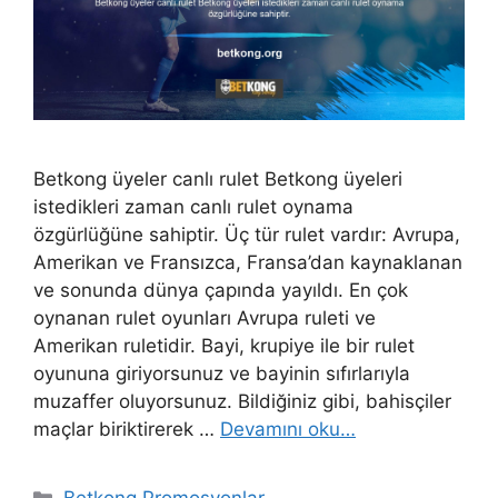
Betkong üyeler canlı rulet Betkong üyeleri
istedikleri zaman canlı rulet oynama
özgürlüğüne sahiptir. Üç tür rulet vardır: Avrupa,
Amerikan ve Fransızca, Fransa’dan kaynaklanan
ve sonunda dünya çapında yayıldı. En çok
oynanan rulet oyunları Avrupa ruleti ve
Amerikan ruletidir. Bayi, krupiye ile bir rulet
oyununa giriyorsunuz ve bayinin sıfırlarıyla
muzaffer oluyorsunuz. Bildiğiniz gibi, bahisçiler
maçlar biriktirerek …
Devamını oku…
Kategoriler