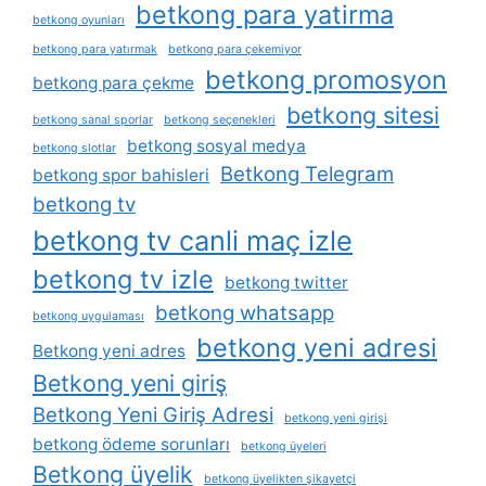
betkong para yatirma
betkong oyunları
betkong para yatırmak
betkong para çekemiyor
betkong promosyon
betkong para çekme
betkong sitesi
betkong sanal sporlar
betkong seçenekleri
betkong sosyal medya
betkong slotlar
Betkong Telegram
betkong spor bahisleri
betkong tv
betkong tv canli maç izle
betkong tv izle
betkong twitter
betkong whatsapp
betkong uygulaması
betkong yeni adresi
Betkong yeni adres
Betkong yeni giriş
Betkong Yeni Giriş Adresi
betkong yeni girişi
betkong ödeme sorunları
betkong üyeleri
Betkong üyelik
betkong üyelikten şikayetçi