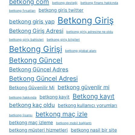
betkong com
betkong desteği
betkong finans hakkında
betkong giris twitter
betkong fırsatları
Betkong Giriş
betkong giris yap
Betkong Giriş Adresi
betkong giriş adresine ne oldu
betkong giriş bahisleri
betkong giriş bilgileri
Betkong Girişi
betkong global alanı
Betkong Güncel
Betkong Güncel Adres
Betkong Güncel Adresi
betkong güvenlir mi
Betkong Güvenilir Mi
Betkong kayıt
betkong kayit
betkong hakkında
betkong kaç oldu
betkong kullanıcı yorumları
betkong maç izle
betkong lisansı
betkong maç izleme
betkong mobil bağlantı
betkong müşteri hizmetleri
betkong nasil bir site