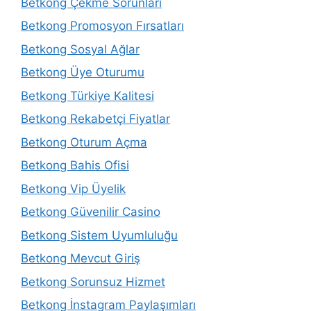
Betkong Çekme Sorunları
Betkong Promosyon Fırsatları
Betkong Sosyal Ağlar
Betkong Üye Oturumu
Betkong Türkiye Kalitesi
Betkong Rekabetçi Fiyatlar
Betkong Oturum Açma
Betkong Bahis Ofisi
Betkong Vip Üyelik
Betkong Güvenilir Casino
Betkong Sistem Uyumluluğu
Betkong Mevcut Giriş
Betkong Sorunsuz Hizmet
Betkong İnstagram Paylaşımları