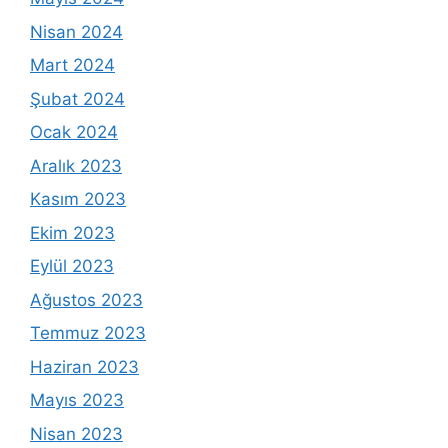
Nisan 2024
Mart 2024
Şubat 2024
Ocak 2024
Aralık 2023
Kasım 2023
Ekim 2023
Eylül 2023
Ağustos 2023
Temmuz 2023
Haziran 2023
Mayıs 2023
Nisan 2023