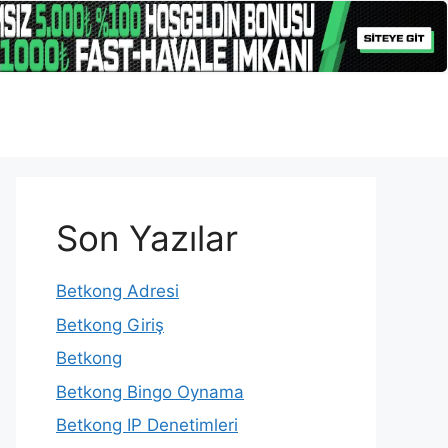
Son Yazılar
Betkong Adresi
Betkong Giriş
Betkong
Betkong Bingo Oynama
Betkong IP Denetimleri