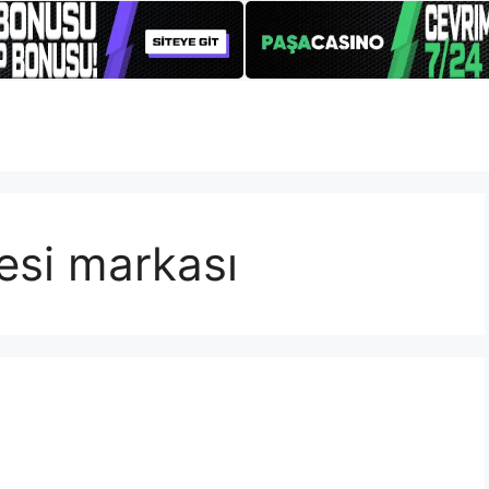
esi markası